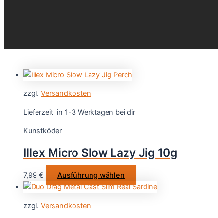
zzgl.
Versandkosten
Lieferzeit:
in 1-3 Werktagen bei dir
Kunstköder
Illex Micro Slow Lazy Jig 10g
Dieses
7,99
€
Ausführung wählen
Produkt
weist
zzgl.
Versandkosten
mehrere