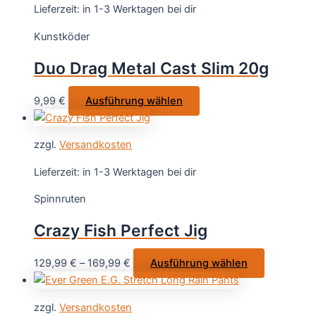
Varianten
Lieferzeit:
in 1-3 Werktagen bei dir
auf.
Kunstköder
Die
Optionen
Duo Drag Metal Cast Slim 20g
können
auf
Dieses
9,99
€
Ausführung wählen
der
Produkt
Produktseite
weist
gewählt
zzgl.
Versandkosten
mehrere
werden
Varianten
Lieferzeit:
in 1-3 Werktagen bei dir
auf.
Spinnruten
Die
Optionen
Crazy Fish Perfect Jig
können
auf
Dieses
129,99
€
–
169,99
€
Ausführung wählen
der
Produkt
Produktseite
weist
gewählt
zzgl.
Versandkosten
mehrere