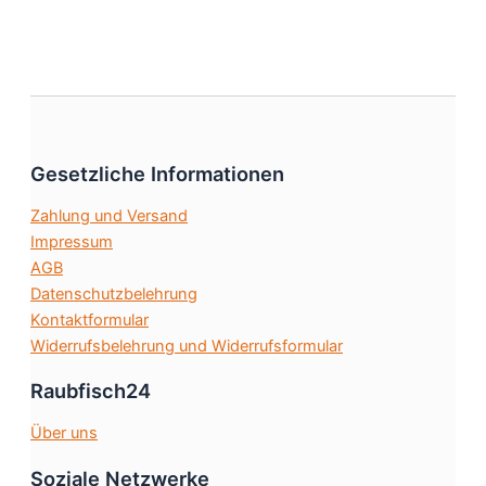
weist
gewählt
mehrere
werden
Varianten
auf.
Die
Optionen
Gesetzliche Informationen
können
auf
Zahlung und Versand
der
Impressum
Produktseite
AGB
gewählt
Datenschutzbelehrung
werden
Kontaktformular
Widerrufsbelehrung und Widerrufsformular
Raubfisch24
Über uns
Soziale Netzwerke