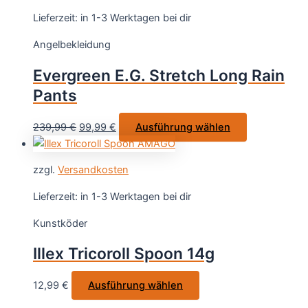
werden
Varianten
Lieferzeit:
in 1-3 Werktagen bei dir
auf.
Angelbekleidung
Die
Optionen
Evergreen E.G. Stretch Long Rain
können
Pants
auf
der
Ursprünglicher
Aktueller
Dieses
239,99
€
99,99
€
Ausführung wählen
Produktsei
Preis
Preis
Produkt
gewählt
war:
ist:
weist
werden
zzgl.
Versandkosten
239,99 €
99,99 €.
mehrere
Varianten
Lieferzeit:
in 1-3 Werktagen bei dir
auf.
Kunstköder
Die
Optionen
Illex Tricoroll Spoon 14g
können
auf
Dieses
12,99
€
Ausführung wählen
der
Produkt
Produktseite