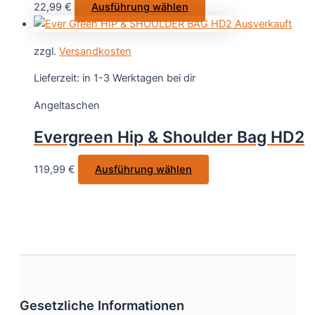
Dieses
22,99
€
Ausführung wählen
der
Produkt
Ausverkauft
Produktseite
weist
gewählt
zzgl.
Versandkosten
mehrere
werden
Varianten
Lieferzeit:
in 1-3 Werktagen bei dir
auf.
Angeltaschen
Die
Optionen
Evergreen Hip & Shoulder Bag HD2
können
auf
Dieses
119,99
€
Ausführung wählen
der
Produkt
Produktseite
weist
gewählt
mehrere
werden
Varianten
auf.
Die
Optionen
können
Gesetzliche Informationen