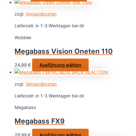
Produkt
Produktseite
weist
gewählt
zzgl.
Versandkosten
mehrere
werden
Varianten
Lieferzeit:
in 1-3 Werktagen bei dir
auf.
Wobbler
Die
Optionen
Megabass Vision Oneten 110
können
auf
Dieses
24,99
€
Ausführung wählen
der
Produkt
Produktseite
weist
gewählt
zzgl.
Versandkosten
mehrere
werden
Varianten
Lieferzeit:
in 1-3 Werktagen bei dir
auf.
Megabass
Die
Optionen
Megabass FX9
können
auf
Dieses
29,99
€
Ausführung wählen