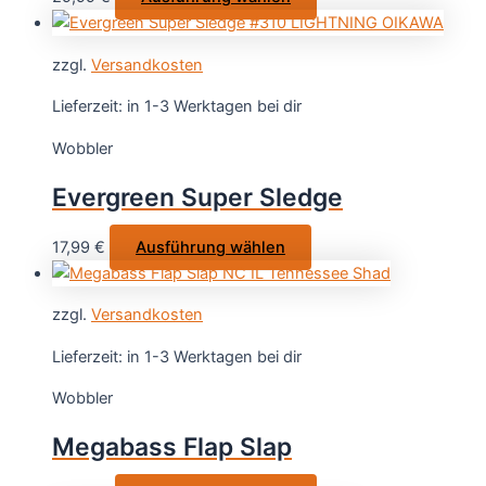
der
Produkt
Produktseite
weist
gewählt
zzgl.
Versandkosten
mehrere
werden
Varianten
Lieferzeit:
in 1-3 Werktagen bei dir
auf.
Wobbler
Die
Optionen
Evergreen Super Sledge
können
auf
Dieses
17,99
€
Ausführung wählen
der
Produkt
Produktseite
weist
gewählt
zzgl.
Versandkosten
mehrere
werden
Varianten
Lieferzeit:
in 1-3 Werktagen bei dir
auf.
Wobbler
Die
Optionen
Megabass Flap Slap
können
auf