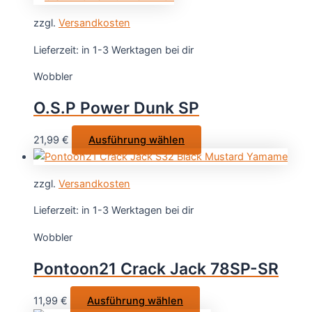
zzgl.
Versandkosten
Lieferzeit:
in 1-3 Werktagen bei dir
Wobbler
O.S.P Power Dunk SP
Dieses
21,99
€
Ausführung wählen
Produkt
weist
zzgl.
Versandkosten
mehrere
Varianten
Lieferzeit:
in 1-3 Werktagen bei dir
auf.
Wobbler
Die
Optionen
Pontoon21 Crack Jack 78SP-SR
können
auf
Dieses
11,99
€
Ausführung wählen
der