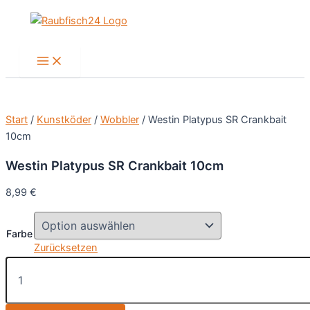
Zum
Inhalt
springen
Main
Menu
Start
/
Kunstköder
/
Wobbler
/ Westin Platypus SR Crankbait
10cm
Westin Platypus SR Crankbait 10cm
8,99
€
Farbe
Zurücksetzen
Westin
Platypus
SR
Crankbait