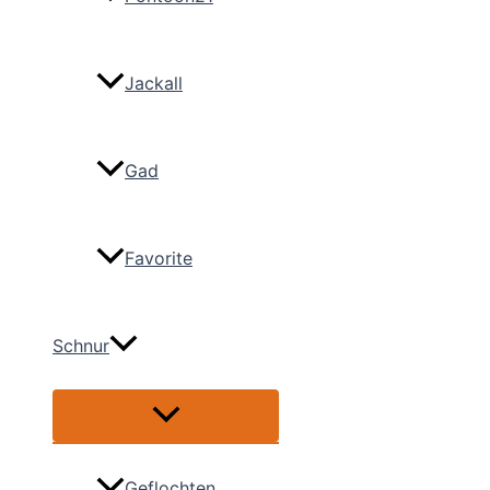
Jackall
Gad
Favorite
Schnur
Menü
umschalten
Geflochten