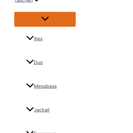
Taschen
Menü
umschalten
Illex
Duo
Megabass
Jackall