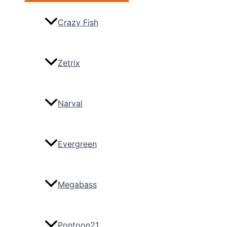
Crazy Fish
Zetrix
Narval
Evergreen
Megabass
Pontoon21