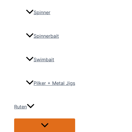
Spinner
Spinnerbait
Swimbait
Pilker + Metal Jigs
Ruten
Menü
umschalten