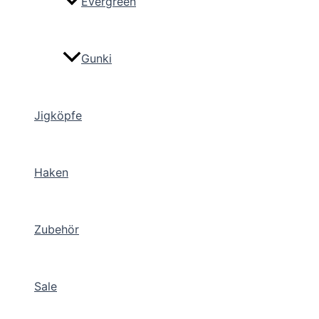
Evergreen
Gunki
Jigköpfe
Haken
Zubehör
Sale