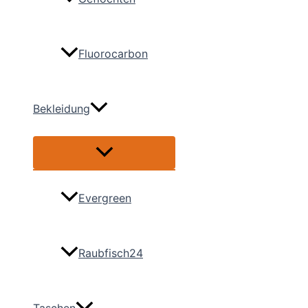
Fluorocarbon
Bekleidung
Menü
umschalten
Evergreen
Raubfisch24