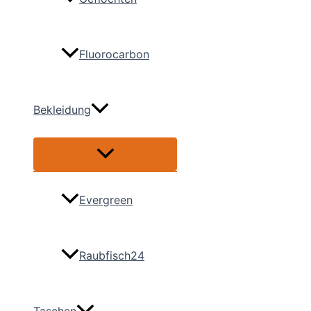
Fluorocarbon
Bekleidung
Menü
umschalten
Evergreen
Raubfisch24