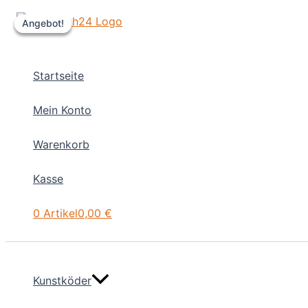
Zum
Angebot!
Angebot!
Angebot!
Inhalt
springen
Startseite
Mein Konto
Warenkorb
Kasse
0 Artikel
0,00 €
Kunstköder