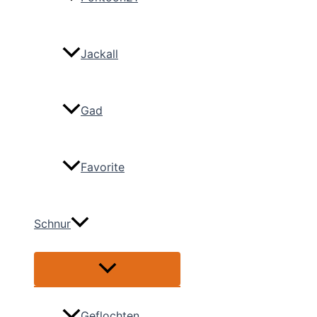
Jackall
Gad
Favorite
Schnur
Menü
umschalten
Geflochten