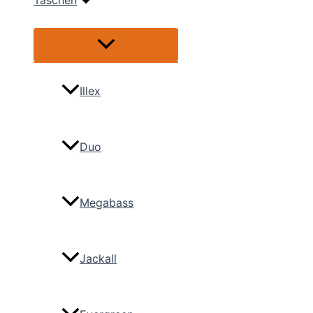
Taschen
Menü
umschalten
Illex
Duo
Megabass
Jackall