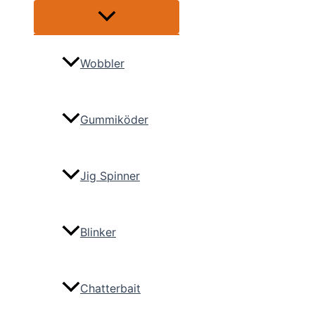
Menü
umschalten
Wobbler
Gummiköder
Jig Spinner
Blinker
Chatterbait