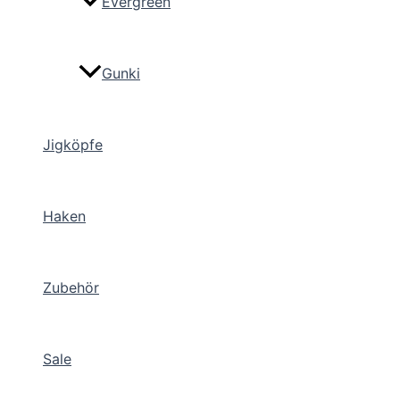
Evergreen
Gunki
Jigköpfe
Haken
Zubehör
Sale