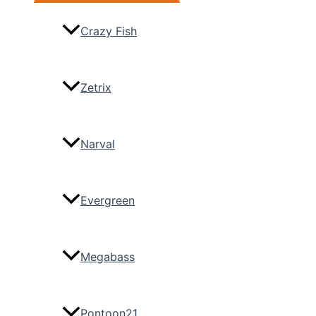
Crazy Fish
Zetrix
Narval
Evergreen
Megabass
Pontoon21