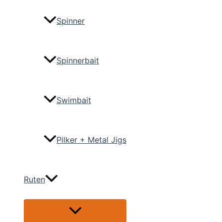
Spinner
Spinnerbait
Swimbait
Pilker + Metal Jigs
Ruten
Menü
umschalten