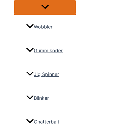
Menü
umschalten
Wobbler
Gummiköder
Jig Spinner
Blinker
Chatterbait