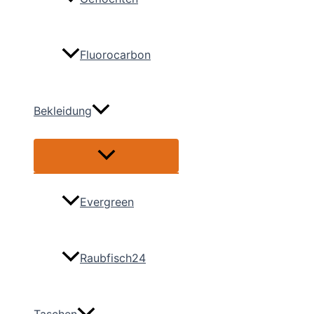
Fluorocarbon
Bekleidung
Menü
umschalten
Evergreen
Raubfisch24