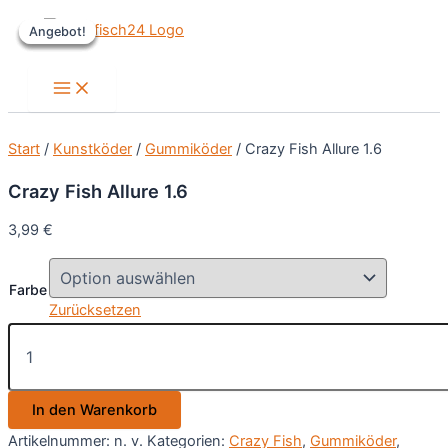
Zum
Angebot!
Angebot!
Angebot!
Angebot!
Inhalt
springen
Main
Menu
Start
/
Kunstköder
/
Gummiköder
/ Crazy Fish Allure 1.6
Crazy Fish Allure 1.6
3,99
€
Farbe
Zurücksetzen
Crazy
Fish
Allure
1.6
In den Warenkorb
Menge
Artikelnummer:
n. v.
Kategorien:
Crazy Fish
,
Gummiköder
,