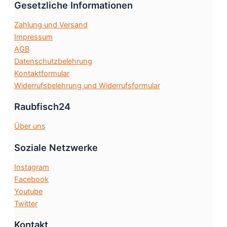
Gesetzliche Informationen
können
auf
Zahlung und Versand
der
Impressum
Produktsei
AGB
gewählt
Datenschutzbelehrung
werden
Kontaktformular
Widerrufsbelehrung und Widerrufsformular
Raubfisch24
Über uns
Soziale Netzwerke
Instagram
Facebook
Youtube
Twitter
Kontakt