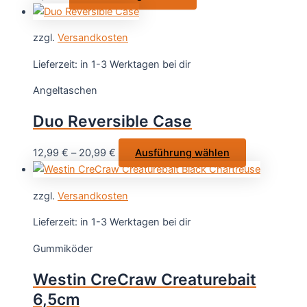
der
Produkt
Produktsei
weist
gewählt
zzgl.
Versandkosten
mehrere
werden
Varianten
Lieferzeit:
in 1-3 Werktagen bei dir
auf.
Angeltaschen
Die
Optionen
Duo Reversible Case
können
auf
Dieses
12,99
€
–
20,99
€
Ausführung wählen
der
Produkt
Produktseite
weist
gewählt
zzgl.
Versandkosten
mehrere
werden
Varianten
Lieferzeit:
in 1-3 Werktagen bei dir
auf.
Gummiköder
Die
Optionen
Westin CreCraw Creaturebait
können
6,5cm
auf