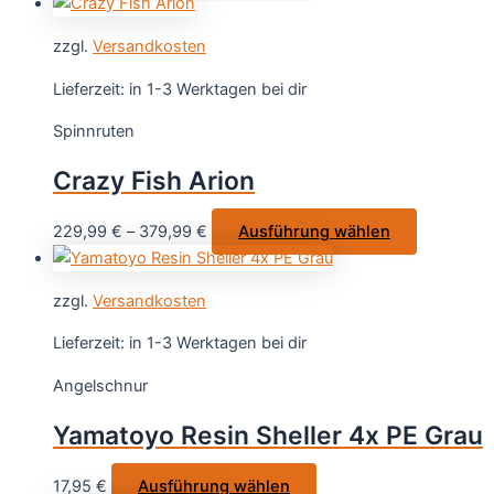
Produkt
Produktseite
weist
gewählt
zzgl.
Versandkosten
mehrere
werden
Varianten
Lieferzeit:
in 1-3 Werktagen bei dir
auf.
Spinnruten
Die
Optionen
Crazy Fish Arion
können
auf
Dieses
229,99
€
–
379,99
€
Ausführung wählen
der
Produkt
Produktseite
weist
gewählt
zzgl.
Versandkosten
mehrere
werden
Varianten
Lieferzeit:
in 1-3 Werktagen bei dir
auf.
Angelschnur
Die
Optionen
Yamatoyo Resin Sheller 4x PE Grau
können
auf
Dieses
17,95
€
Ausführung wählen