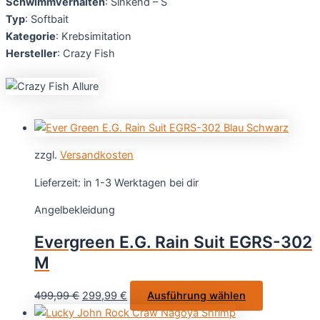
Schwimmverhalten
: Sinkend – S
Typ
: Softbait
Kategorie
: Krebsimitation
Hersteller
: Crazy Fish
zzgl.
Versandkosten
Lieferzeit:
in 1-3 Werktagen bei dir
Angelbekleidung
Evergreen E.G. Rain Suit EGRS-302
M
Ursprünglicher
Aktueller
Dieses
499,99
€
299,99
€
Ausführung wählen
Preis
Preis
Produkt