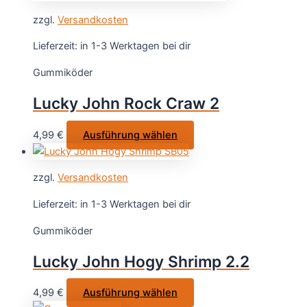
war:
ist:
weist
zzgl.
Versandkosten
499,99 €
299,99 €.
mehrere
Varianten
Lieferzeit:
in 1-3 Werktagen bei dir
auf.
Gummiköder
Die
Optionen
Lucky John Rock Craw 2
können
auf
Dieses
4,99
€
Ausführung wählen
der
Produkt
Produktseit
weist
gewählt
zzgl.
Versandkosten
mehrere
werden
Varianten
Lieferzeit:
in 1-3 Werktagen bei dir
auf.
Gummiköder
Die
Optionen
Lucky John Hogy Shrimp 2.2
können
auf
Dieses
4,99
€
Ausführung wählen
der