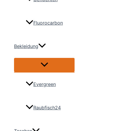
Fluorocarbon
Bekleidung
Menü
umschalten
Evergreen
Raubfisch24