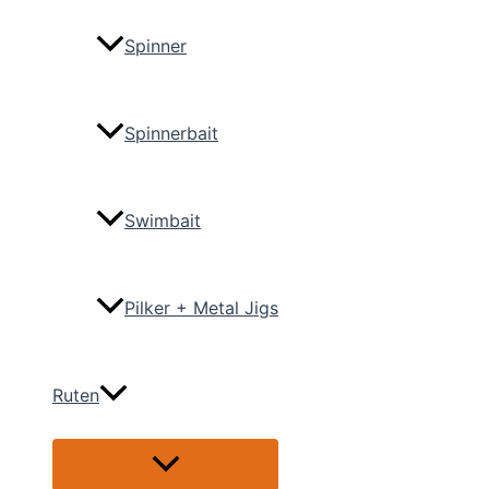
Spinner
Spinnerbait
Swimbait
Pilker + Metal Jigs
Ruten
Menü
umschalten