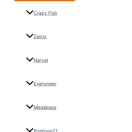
Crazy Fish
Zetrix
Narval
Evergreen
Megabass
Pontoon21