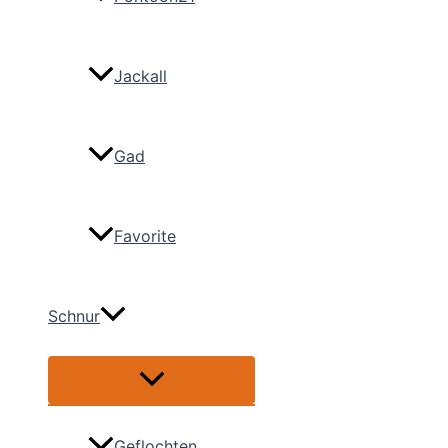
Jackall
Gad
Favorite
Schnur
Menü
umschalten
Geflochten