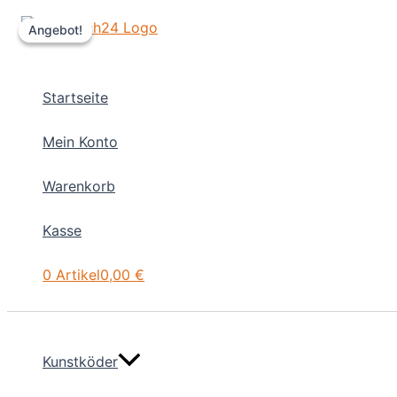
Zum
Angebot!
Angebot!
Inhalt
springen
Startseite
Mein Konto
Warenkorb
Kasse
0 Artikel
0,00 €
Kunstköder