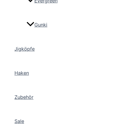
Evergreen
Gunki
Jigköpfe
Haken
Zubehör
Sale