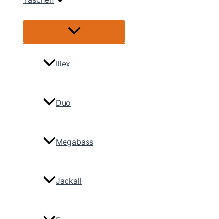
Taschen
Menü
umschalten
Illex
Duo
Megabass
Jackall