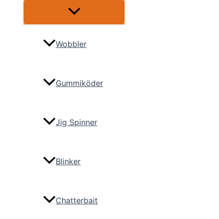
Menü
umschalten
Wobbler
Gummiköder
Jig Spinner
Blinker
Chatterbait