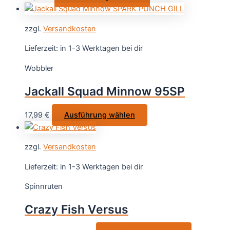
der
Produkt
Produktseite
weist
gewählt
zzgl.
Versandkosten
mehrere
werden
Varianten
Lieferzeit:
in 1-3 Werktagen bei dir
auf.
Wobbler
Die
Optionen
Jackall Squad Minnow 95SP
können
auf
Dieses
17,99
€
Ausführung wählen
der
Produkt
Produktseite
weist
gewählt
zzgl.
Versandkosten
mehrere
werden
Varianten
Lieferzeit:
in 1-3 Werktagen bei dir
auf.
Spinnruten
Die
Optionen
Crazy Fish Versus
können
auf