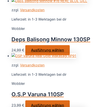
Produkt
Produktseite
weist
gewählt
zzgl.
Versandkosten
mehrere
werden
Varianten
Lieferzeit:
in 1-3 Werktagen bei dir
auf.
Wobbler
Die
Optionen
Deps Balisong Minnow 130SP
können
auf
Dieses
24,99
€
Ausführung wählen
der
Produkt
Produktseite
weist
gewählt
zzgl.
Versandkosten
mehrere
werden
Varianten
Lieferzeit:
in 1-3 Werktagen bei dir
auf.
Wobbler
Die
Optionen
O.S.P Varuna 110SP
können
auf
Dieses
23,99
€
Ausführung wählen