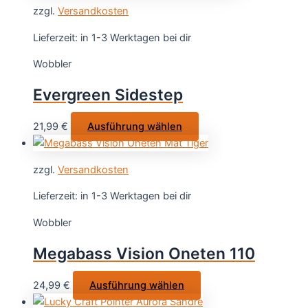
zzgl.
Versandkosten
Lieferzeit:
in 1-3 Werktagen bei dir
Wobbler
Evergreen Sidestep
Dieses
21,99
€
Ausführung wählen
Produkt
weist
zzgl.
Versandkosten
mehrere
Varianten
Lieferzeit:
in 1-3 Werktagen bei dir
auf.
Wobbler
Die
Optionen
Megabass Vision Oneten 110
können
auf
Dieses
24,99
€
Ausführung wählen
der
Produkt
Produktseite