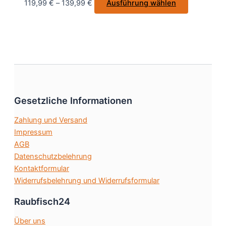
Dieses
119,99
€
–
139,99
€
Ausführung wählen
der
Produkt
Produktseite
weist
gewählt
mehrere
werden
Varianten
auf.
Die
Optionen
Gesetzliche Informationen
können
auf
Zahlung und Versand
der
Impressum
Produktsei
AGB
gewählt
Datenschutzbelehrung
werden
Kontaktformular
Widerrufsbelehrung und Widerrufsformular
Raubfisch24
Über uns