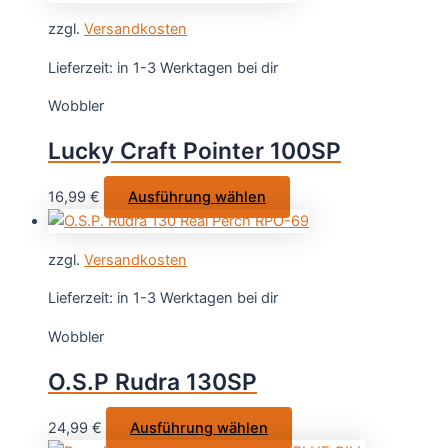
weist
gewählt
zzgl.
Versandkosten
mehrere
werden
Varianten
Lieferzeit:
in 1-3 Werktagen bei dir
auf.
Wobbler
Die
Optionen
Lucky Craft Pointer 100SP
können
auf
Dieses
16,99
€
Ausführung wählen
der
Produkt
Produktseite
weist
gewählt
zzgl.
Versandkosten
mehrere
werden
Varianten
Lieferzeit:
in 1-3 Werktagen bei dir
auf.
Wobbler
Die
Optionen
O.S.P Rudra 130SP
können
auf
Dieses
24,99
€
Ausführung wählen
der