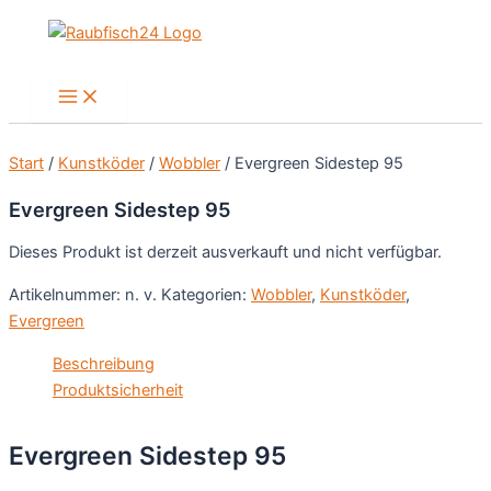
Zum
Inhalt
springen
Main
Menu
Start
/
Kunstköder
/
Wobbler
/ Evergreen Sidestep 95
Evergreen Sidestep 95
Dieses Produkt ist derzeit ausverkauft und nicht verfügbar.
Artikelnummer:
n. v.
Kategorien:
Wobbler
,
Kunstköder
,
Evergreen
Beschreibung
Produktsicherheit
Evergreen Sidestep 95