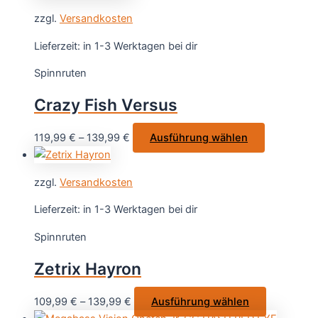
weist
zzgl.
Versandkosten
mehrere
Varianten
Lieferzeit:
in 1-3 Werktagen bei dir
auf.
Spinnruten
Die
Optionen
Crazy Fish Versus
können
auf
Dieses
119,99
€
–
139,99
€
Ausführung wählen
der
Produkt
Produktseite
weist
gewählt
zzgl.
Versandkosten
mehrere
werden
Varianten
Lieferzeit:
in 1-3 Werktagen bei dir
auf.
Spinnruten
Die
Optionen
Zetrix Hayron
können
auf
Dieses
109,99
€
–
139,99
€
Ausführung wählen
der
Produkt