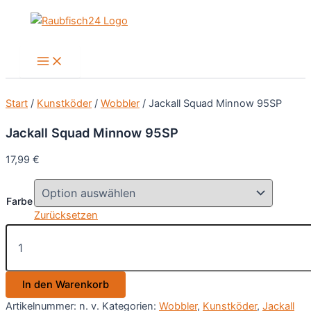
Zum
Inhalt
springen
Main
Menu
Start
/
Kunstköder
/
Wobbler
/ Jackall Squad Minnow 95SP
Jackall Squad Minnow 95SP
17,99
€
Farbe
Zurücksetzen
Jackall
Squad
Minnow
95SP
In den Warenkorb
Menge
Artikelnummer:
n. v.
Kategorien:
Wobbler
,
Kunstköder
,
Jackall