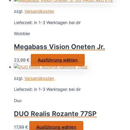
Produktsei
weist
gewählt
zzgl.
Versandkosten
mehrere
werden
Varianten
Lieferzeit:
in 1-3 Werktagen bei dir
auf.
Wobbler
Die
Optionen
Megabass Vision Oneten Jr.
können
auf
Dieses
23,99
€
Ausführung wählen
der
Produkt
Produktsei
weist
gewählt
zzgl.
Versandkosten
mehrere
werden
Varianten
Lieferzeit:
in 1-3 Werktagen bei dir
auf.
Duo
Die
Optionen
DUO Realis Rozante 77SP
können
auf
Dieses
17,99
€
Ausführung wählen
der