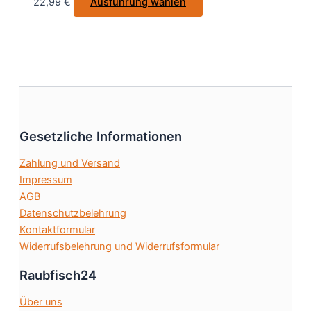
Dieses
22,99
€
Ausführung wählen
der
Produkt
Produktseite
weist
gewählt
mehrere
werden
Varianten
auf.
Die
Optionen
können
Gesetzliche Informationen
auf
Zahlung und Versand
der
Impressum
Produktseite
AGB
gewählt
Datenschutzbelehrung
werden
Kontaktformular
Widerrufsbelehrung und Widerrufsformular
Raubfisch24
Über uns