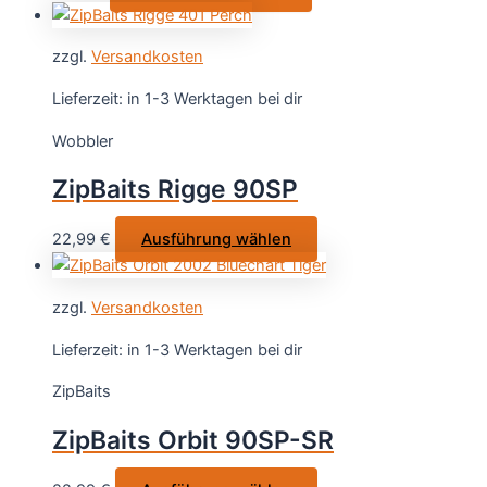
Produkt
Produktseite
weist
gewählt
zzgl.
Versandkosten
mehrere
werden
Varianten
Lieferzeit:
in 1-3 Werktagen bei dir
auf.
Wobbler
Die
Optionen
ZipBaits Rigge 90SP
können
auf
Dieses
22,99
€
Ausführung wählen
der
Produkt
Produktseite
weist
gewählt
zzgl.
Versandkosten
mehrere
werden
Varianten
Lieferzeit:
in 1-3 Werktagen bei dir
auf.
ZipBaits
Die
Optionen
ZipBaits Orbit 90SP-SR
können
auf