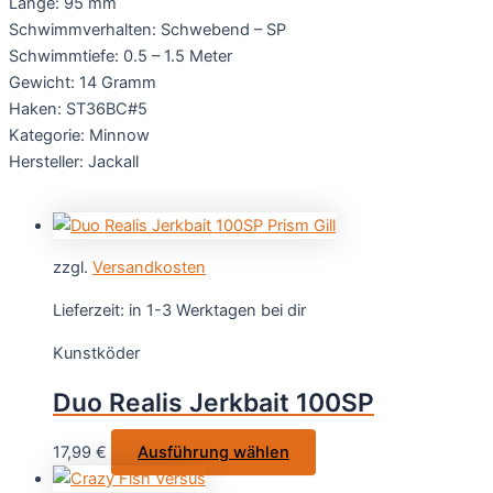
Länge: 95 mm
Schwimmverhalten: Schwebend – SP
Schwimmtiefe: 0.5 – 1.5 Meter
Gewicht: 14 Gramm
Haken: ST36BC#5
Kategorie: Minnow
Hersteller: Jackall
zzgl.
Versandkosten
Lieferzeit:
in 1-3 Werktagen bei dir
Kunstköder
Duo Realis Jerkbait 100SP
Dieses
17,99
€
Ausführung wählen
Produkt