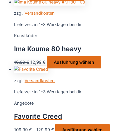
Produkt
Produktseite
weist
gewählt
zzgl.
Versandkosten
mehrere
werden
Varianten
Lieferzeit:
in 1-3 Werktagen bei dir
auf.
Kunstköder
Die
Optionen
Ima Koume 80 heavy
können
auf
Ursprünglicher
Aktueller
Dieses
16,99
€
12,99
€
Ausführung wählen
der
Preis
Preis
Produkt
Produktseite
war:
ist:
weist
gewählt
zzgl.
Versandkosten
16,99 €
12,99 €.
mehrere
werden
Varianten
Lieferzeit:
in 1-3 Werktagen bei dir
auf.
Angebote
Die
Optionen
Favorite Creed
können
auf
Dieses
109,99
€
–
129,99
€
Ausführung wählen