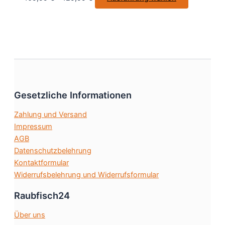
der
Produkt
Produktseite
weist
gewählt
mehrere
werden
Varianten
auf.
Die
Optionen
können
Gesetzliche Informationen
auf
Zahlung und Versand
der
Impressum
Produktsei
AGB
gewählt
Datenschutzbelehrung
werden
Kontaktformular
Widerrufsbelehrung und Widerrufsformular
Raubfisch24
Über uns