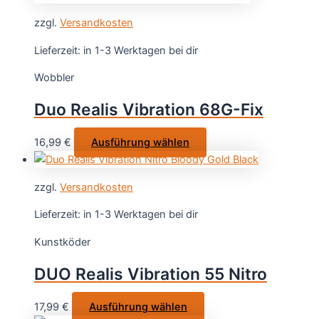
Produktseite
weist
gewählt
zzgl.
Versandkosten
mehrere
werden
Varianten
Lieferzeit:
in 1-3 Werktagen bei dir
auf.
Wobbler
Die
Optionen
Duo Realis Vibration 68G-Fix
können
auf
Dieses
16,99
€
Ausführung wählen
der
Produkt
Produktsei
weist
gewählt
zzgl.
Versandkosten
mehrere
werden
Varianten
Lieferzeit:
in 1-3 Werktagen bei dir
auf.
Kunstköder
Die
Optionen
DUO Realis Vibration 55 Nitro
können
auf
Dieses
17,99
€
Ausführung wählen
der