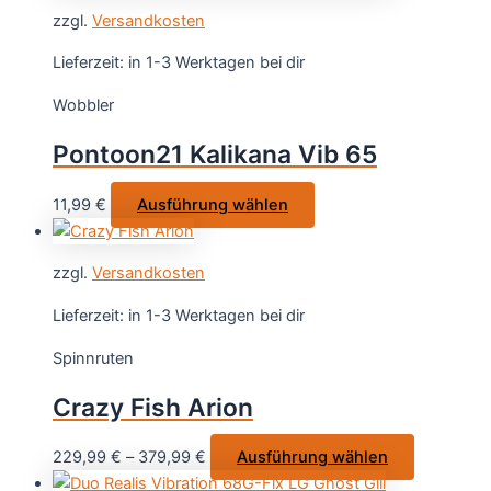
weist
zzgl.
Versandkosten
mehrere
Varianten
Lieferzeit:
in 1-3 Werktagen bei dir
auf.
Wobbler
Die
Optionen
Pontoon21 Kalikana Vib 65
können
auf
Dieses
11,99
€
Ausführung wählen
der
Produkt
Produktseite
weist
gewählt
zzgl.
Versandkosten
mehrere
werden
Varianten
Lieferzeit:
in 1-3 Werktagen bei dir
auf.
Spinnruten
Die
Optionen
Crazy Fish Arion
können
auf
Dieses
229,99
€
–
379,99
€
Ausführung wählen
der
Produkt