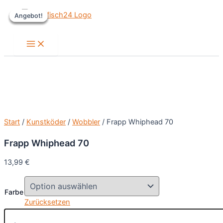
Zum
Angebot!
Angebot!
Angebot!
Angebot!
Inhalt
springen
Main
Menu
Start
/
Kunstköder
/
Wobbler
/ Frapp Whiphead 70
Frapp Whiphead 70
13,99
€
Farbe
Zurücksetzen
Frapp
Whiphead