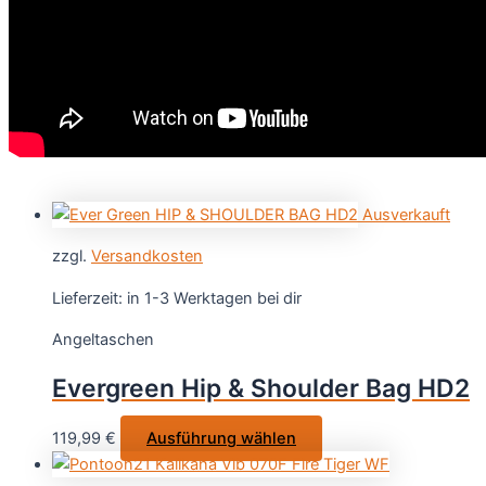
Ausverkauft
zzgl.
Versandkosten
Lieferzeit:
in 1-3 Werktagen bei dir
Angeltaschen
Evergreen Hip & Shoulder Bag HD2
Dieses
119,99
€
Ausführung wählen
Produkt