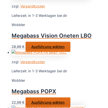
weist
zzgl.
Versandkosten
mehrere
Varianten
Lieferzeit:
in 1-3 Werktagen bei dir
auf.
Wobbler
Die
Optionen
Megabass Vision Oneten LBO
können
auf
Dieses
28,99
€
Ausführung wählen
der
Produkt
Produktseite
weist
gewählt
zzgl.
Versandkosten
mehrere
werden
Varianten
Lieferzeit:
in 1-3 Werktagen bei dir
auf.
Wobbler
Die
Optionen
Megabass POPX
können
auf
Dieses
22,99
€
Ausführung wählen
der
Produkt