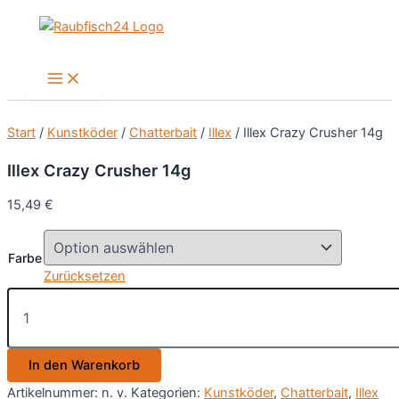
Zum
Inhalt
springen
Main
Menu
Start
/
Kunstköder
/
Chatterbait
/
Illex
/ Illex Crazy Crusher 14g
Illex Crazy Crusher 14g
15,49
€
Farbe
Zurücksetzen
Illex
Crazy
Crusher
14g
In den Warenkorb
Menge
Artikelnummer:
n. v.
Kategorien:
Kunstköder
,
Chatterbait
,
Illex