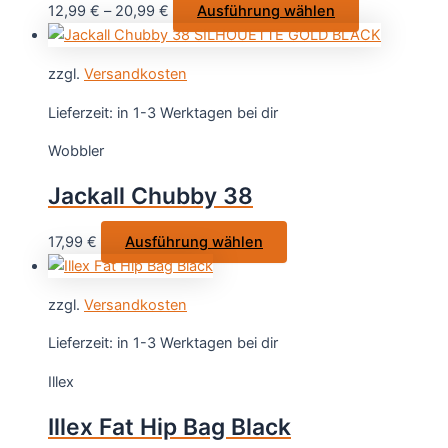
Dieses
12,99
€
–
20,99
€
Ausführung wählen
Produkt
weist
zzgl.
Versandkosten
mehrere
Varianten
Lieferzeit:
in 1-3 Werktagen bei dir
auf.
Wobbler
Die
Optionen
Jackall Chubby 38
können
auf
Dieses
17,99
€
Ausführung wählen
der
Produkt
Produktseite
weist
gewählt
zzgl.
Versandkosten
mehrere
werden
Varianten
Lieferzeit:
in 1-3 Werktagen bei dir
auf.
Illex
Die
Optionen
Illex Fat Hip Bag Black
können