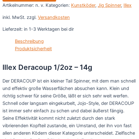
Menge
Artikelnummer:
n. v.
Kategorien:
Kunstköder
,
Jig Spinner
,
Illex
inkl. MwSt.
zzgl.
Versandkosten
Lieferzeit:
in 1-3 Werktagen bei dir
Beschreibung
Produktsicherheit
Illex Deracoup 1/2oz – 14g
Der DERACOUP ist ein kleiner Tail Spinner, mit dem man schnell
und effektiv große Wasserflächen absuchen kann. Klein und
richtig schwer für seine Größe, läßt er sich sehr weit werfen.
Schnell oder langsam eingekurbelt, Jojo-Style, der DERACOUP
ist immer sehr einfach zu schen und dabei äußerst fängig.
Seine Effektivität kommt nicht zuletzt durch den stark
vibrierenden Kopfteil zustande, ein Umstand, der ihn von fast
allen anderen Ködern dieser Kategorie unterscheidet. Zielfische