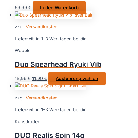
auf
69,99
€
In den Warenkorb
der
Produktseite
gewählt
zzgl.
Versandkosten
werden
Lieferzeit:
in 1-3 Werktagen bei dir
Wobbler
Duo Spearhead Ryuki Vib
Ursprünglicher
Aktueller
Dieses
15,99
€
11,99
€
Ausführung wählen
Preis
Preis
Produkt
war:
ist:
weist
zzgl.
Versandkosten
15,99 €
11,99 €.
mehrere
Varianten
Lieferzeit:
in 1-3 Werktagen bei dir
auf.
Kunstköder
Die
Optionen
DUO Realis Spin 14g
können