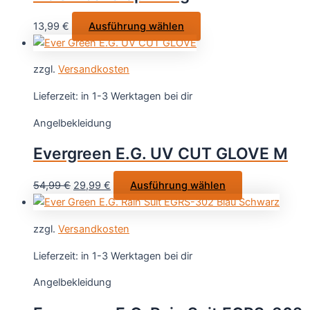
auf
Dieses
13,99
€
Ausführung wählen
der
Produkt
Produktseite
weist
gewählt
zzgl.
Versandkosten
mehrere
werden
Varianten
Lieferzeit:
in 1-3 Werktagen bei dir
auf.
Angelbekleidung
Die
Optionen
Evergreen E.G. UV CUT GLOVE M
können
auf
Ursprünglicher
Aktueller
Dieses
54,99
€
29,99
€
Ausführung wählen
der
Preis
Preis
Produkt
Produktseite
war:
ist:
weist
gewählt
zzgl.
Versandkosten
54,99 €
29,99 €.
mehrere
werden
Varianten
Lieferzeit:
in 1-3 Werktagen bei dir
auf.
Angelbekleidung
Die
Optionen