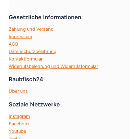
Die
Optionen
Gesetzliche Informationen
können
auf
Zahlung und Versand
der
Impressum
Produktsei
AGB
gewählt
Datenschutzbelehrung
werden
Kontaktformular
Widerrufsbelehrung und Widerrufsformular
Raubfisch24
Über uns
Soziale Netzwerke
Instagram
Facebook
Youtube
Twitter