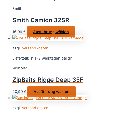
auf.
Smith
Die
Optionen
Smith Camion 32SR
können
auf
Dieses
16,99
€
Ausführung wählen
der
Produkt
Produktseite
weist
gewählt
zzgl.
Versandkosten
mehrere
werden
Varianten
Lieferzeit:
in 1-3 Werktagen bei dir
auf.
Wobbler
Die
Optionen
ZipBaits Rigge Deep 35F
können
auf
Dieses
20,99
€
Ausführung wählen
der
Produkt
Produktseite
weist
gewählt
zzgl.
Versandkosten
mehrere
werden