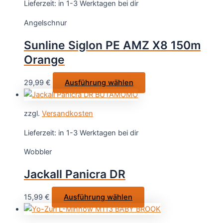
Varianten
Lieferzeit:
in 1-3 Werktagen bei dir
auf.
Angelschnur
Die
Optionen
Sunline Siglon PE AMZ X8 150m
können
Orange
auf
der
Dieses
29,99
€
Ausführung wählen
Produktseite
Produkt
gewählt
weist
werden
zzgl.
Versandkosten
mehrere
Varianten
Lieferzeit:
in 1-3 Werktagen bei dir
auf.
Wobbler
Die
Optionen
Jackall Panicra DR
können
auf
Dieses
15,99
€
Ausführung wählen
der
Produkt
Produktseite
weist