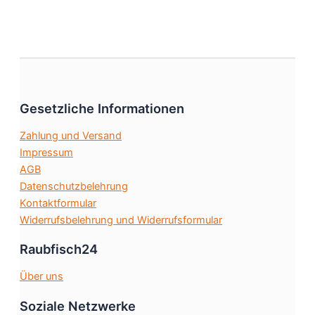
weist
gewählt
mehrere
werden
Varianten
auf.
Die
Optionen
Gesetzliche Informationen
können
auf
Zahlung und Versand
der
Impressum
Produktseite
AGB
gewählt
Datenschutzbelehrung
werden
Kontaktformular
Widerrufsbelehrung und Widerrufsformular
Raubfisch24
Über uns
Soziale Netzwerke