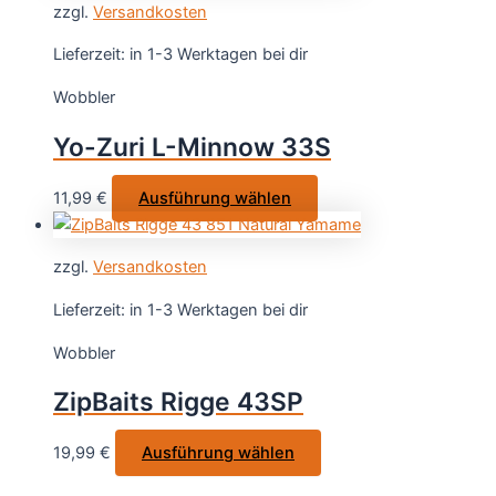
gewählt
zzgl.
Versandkosten
mehrere
werden
Varianten
Lieferzeit:
in 1-3 Werktagen bei dir
auf.
Wobbler
Die
Optionen
Yo-Zuri L-Minnow 33S
können
auf
Dieses
11,99
€
Ausführung wählen
der
Produkt
Produktseite
weist
gewählt
zzgl.
Versandkosten
mehrere
werden
Varianten
Lieferzeit:
in 1-3 Werktagen bei dir
auf.
Wobbler
Die
Optionen
ZipBaits Rigge 43SP
können
auf
Dieses
19,99
€
Ausführung wählen
der
Produkt
Produktseite