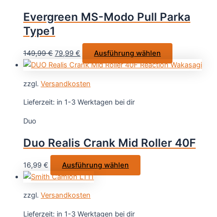
Evergreen MS-Modo Pull Parka
Type1
Ursprünglicher
Aktueller
Dieses
149,99
€
79,99
€
Ausführung wählen
Preis
Preis
Produkt
war:
ist:
weist
zzgl.
Versandkosten
149,99 €
79,99 €.
mehrere
Varianten
Lieferzeit:
in 1-3 Werktagen bei dir
auf.
Duo
Die
Optionen
Duo Realis Crank Mid Roller 40F
können
auf
Dieses
16,99
€
Ausführung wählen
der
Produkt
Produktseite
weist
gewählt
zzgl.
Versandkosten
mehrere
werden
Varianten
Lieferzeit:
in 1-3 Werktagen bei dir