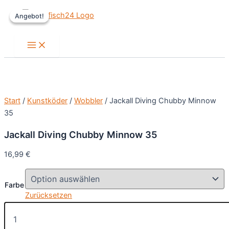
Zum
Angebot!
Angebot!
Inhalt
springen
Main
Menu
Start
/
Kunstköder
/
Wobbler
/ Jackall Diving Chubby Minnow
35
Jackall Diving Chubby Minnow 35
16,99
€
Farbe
Zurücksetzen
Jackall
Diving
Chubby