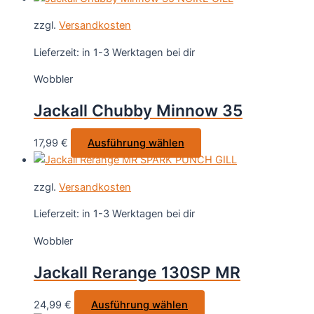
Produktseite
weist
gewählt
zzgl.
Versandkosten
mehrere
werden
Varianten
Lieferzeit:
in 1-3 Werktagen bei dir
auf.
Wobbler
Die
Optionen
Jackall Chubby Minnow 35
können
auf
Dieses
17,99
€
Ausführung wählen
der
Produkt
Produktseite
weist
gewählt
zzgl.
Versandkosten
mehrere
werden
Varianten
Lieferzeit:
in 1-3 Werktagen bei dir
auf.
Wobbler
Die
Optionen
Jackall Rerange 130SP MR
können
auf
Dieses
24,99
€
Ausführung wählen
der