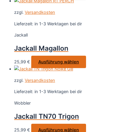
Produkt
Produktseite
weist
gewählt
zzgl.
Versandkosten
mehrere
werden
Varianten
Lieferzeit:
in 1-3 Werktagen bei dir
auf.
Jackall
Die
Optionen
Jackall Magallon
können
auf
Dieses
25,99
€
Ausführung wählen
der
Produkt
Produktseite
weist
gewählt
zzgl.
Versandkosten
mehrere
werden
Varianten
Lieferzeit:
in 1-3 Werktagen bei dir
auf.
Wobbler
Die
Optionen
Jackall TN70 Trigon
können
auf
Dieses
25,99
€
Ausführung wählen