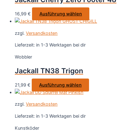
können
auf
Dieses
16,99
€
Ausführung wählen
der
Produkt
Produktseite
weist
gewählt
zzgl.
Versandkosten
mehrere
werden
Varianten
Lieferzeit:
in 1-3 Werktagen bei dir
auf.
Wobbler
Die
Optionen
Jackall TN38 Trigon
können
auf
Dieses
21,99
€
Ausführung wählen
der
Produkt
Produktseite
weist
gewählt
zzgl.
Versandkosten
mehrere
werden
Varianten
Lieferzeit:
in 1-3 Werktagen bei dir
auf.
Kunstköder
Die
Optionen