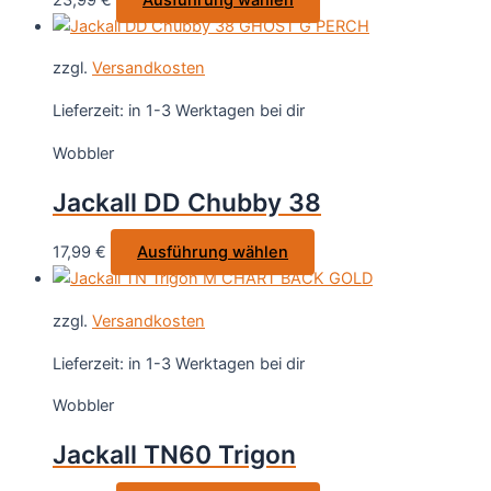
der
Produkt
Produktseite
weist
gewählt
zzgl.
Versandkosten
mehrere
werden
Varianten
Lieferzeit:
in 1-3 Werktagen bei dir
auf.
Wobbler
Die
Optionen
Jackall DD Chubby 38
können
auf
Dieses
17,99
€
Ausführung wählen
der
Produkt
Produktseite
weist
gewählt
zzgl.
Versandkosten
mehrere
werden
Varianten
Lieferzeit:
in 1-3 Werktagen bei dir
auf.
Wobbler
Die
Optionen
Jackall TN60 Trigon
können
auf