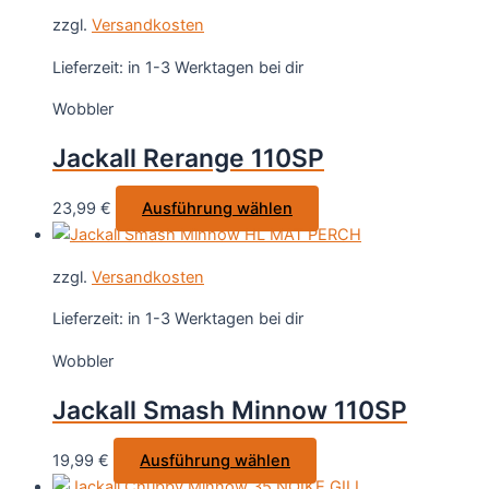
weist
gewählt
zzgl.
Versandkosten
mehrere
werden
Varianten
Lieferzeit:
in 1-3 Werktagen bei dir
auf.
Wobbler
Die
Optionen
Jackall Rerange 110SP
können
auf
Dieses
23,99
€
Ausführung wählen
der
Produkt
Produktseite
weist
gewählt
zzgl.
Versandkosten
mehrere
werden
Varianten
Lieferzeit:
in 1-3 Werktagen bei dir
auf.
Wobbler
Die
Optionen
Jackall Smash Minnow 110SP
können
auf
Dieses
19,99
€
Ausführung wählen
der
Produkt