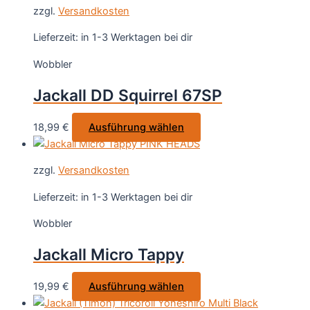
weist
zzgl.
Versandkosten
mehrere
Varianten
Lieferzeit:
in 1-3 Werktagen bei dir
auf.
Wobbler
Die
Optionen
Jackall DD Squirrel 67SP
können
auf
Dieses
18,99
€
Ausführung wählen
der
Produkt
Produktseite
weist
gewählt
zzgl.
Versandkosten
mehrere
werden
Varianten
Lieferzeit:
in 1-3 Werktagen bei dir
auf.
Wobbler
Die
Optionen
Jackall Micro Tappy
können
auf
Dieses
19,99
€
Ausführung wählen
der
Produkt
Produktseite