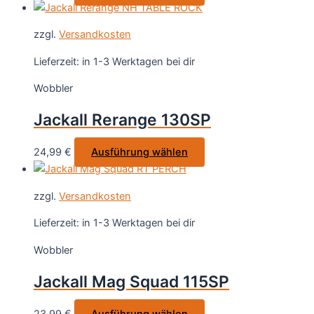
Produkt
Produktseite
weist
gewählt
zzgl.
Versandkosten
mehrere
werden
Varianten
Lieferzeit:
in 1-3 Werktagen bei dir
auf.
Wobbler
Die
Optionen
Jackall Rerange 130SP
können
auf
Dieses
24,99
€
Ausführung wählen
der
Produkt
Produktseite
weist
gewählt
zzgl.
Versandkosten
mehrere
werden
Varianten
Lieferzeit:
in 1-3 Werktagen bei dir
auf.
Wobbler
Die
Optionen
Jackall Mag Squad 115SP
können
auf
Dieses
23,99
€
Ausführung wählen