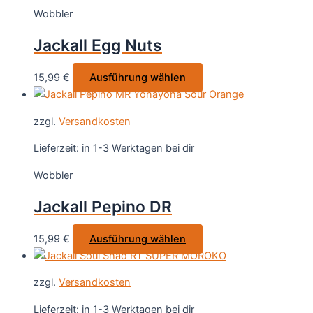
Wobbler
Die
Optionen
Jackall Egg Nuts
können
auf
Dieses
15,99
€
Ausführung wählen
der
Produkt
Produktseite
weist
gewählt
zzgl.
Versandkosten
mehrere
werden
Varianten
Lieferzeit:
in 1-3 Werktagen bei dir
auf.
Wobbler
Die
Optionen
Jackall Pepino DR
können
auf
Dieses
15,99
€
Ausführung wählen
der
Produkt
Produktseite
weist
gewählt
zzgl.
Versandkosten
mehrere
werden
Varianten
Lieferzeit:
in 1-3 Werktagen bei dir