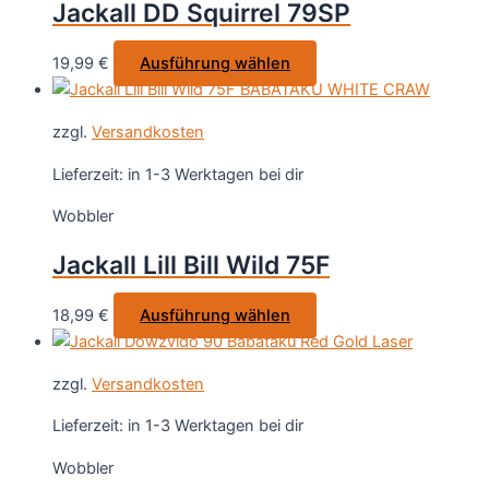
Jackall DD Squirrel 79SP
können
auf
Dieses
19,99
€
Ausführung wählen
der
Produkt
Produktseite
weist
gewählt
zzgl.
Versandkosten
mehrere
werden
Varianten
Lieferzeit:
in 1-3 Werktagen bei dir
auf.
Wobbler
Die
Optionen
Jackall Lill Bill Wild 75F
können
auf
Dieses
18,99
€
Ausführung wählen
der
Produkt
Produktseite
weist
gewählt
zzgl.
Versandkosten
mehrere
werden
Varianten
Lieferzeit:
in 1-3 Werktagen bei dir
auf.
Wobbler
Die