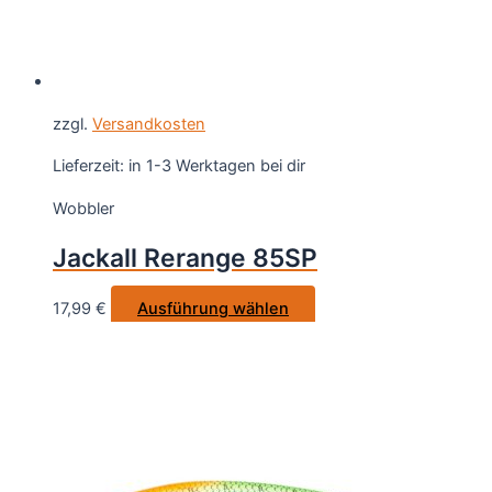
werden
zzgl.
Versandkosten
Lieferzeit:
in 1-3 Werktagen bei dir
Wobbler
Jackall Rerange 85SP
Dieses
17,99
€
Ausführung wählen
Produkt
weist
mehrere
Varianten
auf.
Die
Optionen