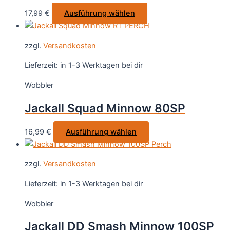
auf
Dieses
17,99
€
Ausführung wählen
der
Produkt
Produktseite
weist
gewählt
zzgl.
Versandkosten
mehrere
werden
Varianten
Lieferzeit:
in 1-3 Werktagen bei dir
auf.
Wobbler
Die
Optionen
Jackall Squad Minnow 80SP
können
auf
Dieses
16,99
€
Ausführung wählen
der
Produkt
Produktseite
weist
gewählt
zzgl.
Versandkosten
mehrere
werden
Varianten
Lieferzeit:
in 1-3 Werktagen bei dir
auf.
Wobbler
Die
Optionen
Jackall DD Smash Minnow 100SP
können