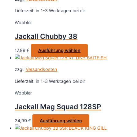
Lieferzeit:
in 1-3 Werktagen bei dir
Wobbler
Jackall Chubby 38
Dieses
17,99
€
Ausführung wählen
Produkt
weist
zzgl.
Versandkosten
mehrere
Varianten
Lieferzeit:
in 1-3 Werktagen bei dir
auf.
Wobbler
Die
Optionen
Jackall Mag Squad 128SP
können
auf
Dieses
24,99
€
Ausführung wählen
der
Produkt
Produktseite
weist