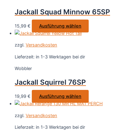
Optionen
Jackall Squad Minnow 65SP
können
auf
Dieses
15,99
€
Ausführung wählen
der
Produkt
Produktseite
weist
gewählt
zzgl.
Versandkosten
mehrere
werden
Varianten
Lieferzeit:
in 1-3 Werktagen bei dir
auf.
Wobbler
Die
Optionen
Jackall Squirrel 76SP
können
auf
Dieses
19,99
€
Ausführung wählen
der
Produkt
Produktseite
weist
gewählt
zzgl.
Versandkosten
mehrere
werden
Varianten
Lieferzeit:
in 1-3 Werktagen bei dir
auf.