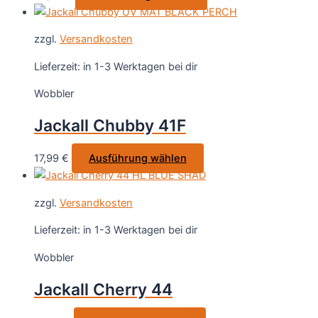
der
Produkt
Produktseite
weist
gewählt
zzgl.
Versandkosten
mehrere
werden
Varianten
Lieferzeit:
in 1-3 Werktagen bei dir
auf.
Wobbler
Die
Optionen
Jackall Chubby 41F
können
auf
Dieses
17,99
€
Ausführung wählen
der
Produkt
Produktseite
weist
gewählt
zzgl.
Versandkosten
mehrere
werden
Varianten
Lieferzeit:
in 1-3 Werktagen bei dir
auf.
Wobbler
Die
Optionen
Jackall Cherry 44
können
auf