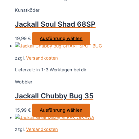
auf.
Kunstköder
Die
Optionen
Jackall Soul Shad 68SP
können
auf
Dieses
19,99
€
Ausführung wählen
der
Produkt
Produktseite
weist
gewählt
zzgl.
Versandkosten
mehrere
werden
Varianten
Lieferzeit:
in 1-3 Werktagen bei dir
auf.
Wobbler
Die
Optionen
Jackall Chubby Bug 35
können
auf
Dieses
15,99
€
Ausführung wählen
der
Produkt
Produktseite
weist
gewählt
zzgl.
Versandkosten
mehrere
werden