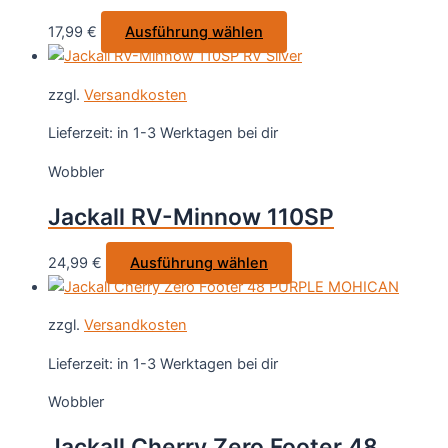
auf
Dieses
17,99
€
Ausführung wählen
der
Produkt
Produktseite
weist
gewählt
zzgl.
Versandkosten
mehrere
werden
Varianten
Lieferzeit:
in 1-3 Werktagen bei dir
auf.
Wobbler
Die
Optionen
Jackall RV-Minnow 110SP
können
auf
Dieses
24,99
€
Ausführung wählen
der
Produkt
Produktseite
weist
gewählt
zzgl.
Versandkosten
mehrere
werden
Varianten
Lieferzeit:
in 1-3 Werktagen bei dir
auf.
Wobbler
Die
Optionen
Jackall Cherry Zero Footer 48