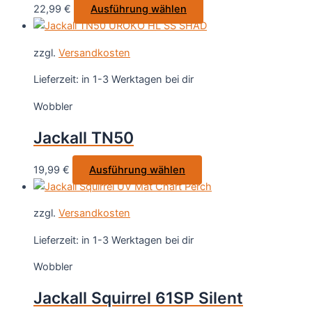
Dieses
22,99
€
Ausführung wählen
der
Produkt
Produktseite
weist
gewählt
zzgl.
Versandkosten
mehrere
werden
Varianten
Lieferzeit:
in 1-3 Werktagen bei dir
auf.
Wobbler
Die
Optionen
Jackall TN50
können
auf
Dieses
19,99
€
Ausführung wählen
der
Produkt
Produktseite
weist
gewählt
zzgl.
Versandkosten
mehrere
werden
Varianten
Lieferzeit:
in 1-3 Werktagen bei dir
auf.
Wobbler
Die
Optionen
Jackall Squirrel 61SP Silent
können