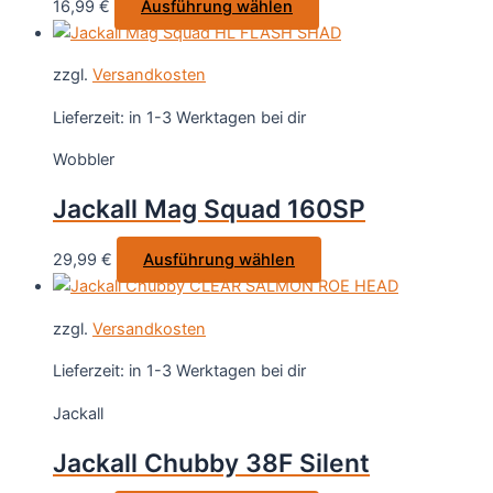
Dieses
16,99
€
Ausführung wählen
der
Produkt
Produktseite
weist
gewählt
zzgl.
Versandkosten
mehrere
werden
Varianten
Lieferzeit:
in 1-3 Werktagen bei dir
auf.
Wobbler
Die
Optionen
Jackall Mag Squad 160SP
können
auf
Dieses
29,99
€
Ausführung wählen
der
Produkt
Produktseite
weist
gewählt
zzgl.
Versandkosten
mehrere
werden
Varianten
Lieferzeit:
in 1-3 Werktagen bei dir
auf.
Jackall
Die
Optionen
Jackall Chubby 38F Silent
können