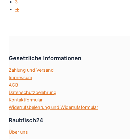
werden
3
Varianten
→
auf.
Die
Optionen
können
auf
der
Produktseite
Gesetzliche Informationen
gewählt
Zahlung und Versand
werden
Impressum
AGB
Datenschutzbelehrung
Kontaktformular
Widerrufsbelehrung und Widerrufsformular
Raubfisch24
Über uns