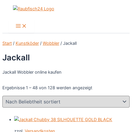
Zum
Inhalt
springen
Main
Menu
Start
/
Kunstköder
/
Wobbler
/ Jackall
Jackall
Jackall Wobbler online kaufen
Nach
Ergebnisse 1 – 48 von 128 werden angezeigt
Beliebtheit
sortiert
zzgl.
Versandkosten