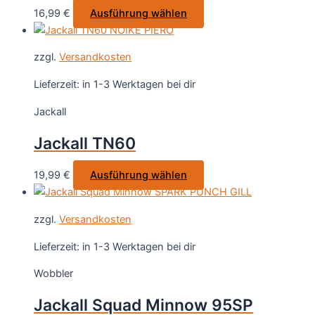
auf
Dieses
16,99
€
Ausführung wählen
der
Produkt
Produktseite
weist
gewählt
zzgl.
Versandkosten
mehrere
werden
Varianten
Lieferzeit:
in 1-3 Werktagen bei dir
auf.
Jackall
Die
Optionen
Jackall TN60
können
auf
Dieses
19,99
€
Ausführung wählen
der
Produkt
Produktseite
weist
gewählt
zzgl.
Versandkosten
mehrere
werden
Varianten
Lieferzeit:
in 1-3 Werktagen bei dir
auf.
Wobbler
Die
Optionen
Jackall Squad Minnow 95SP
können