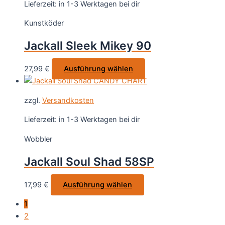
Varianten
Lieferzeit:
in 1-3 Werktagen bei dir
auf.
Kunstköder
Die
Optionen
Jackall Sleek Mikey 90
können
auf
Dieses
27,99
€
Ausführung wählen
der
Produkt
Produktseite
weist
gewählt
zzgl.
Versandkosten
mehrere
werden
Varianten
Lieferzeit:
in 1-3 Werktagen bei dir
auf.
Wobbler
Die
Optionen
Jackall Soul Shad 58SP
können
auf
Dieses
17,99
€
Ausführung wählen
der
Produkt
Produktseite
1
weist
gewählt
2
mehrere