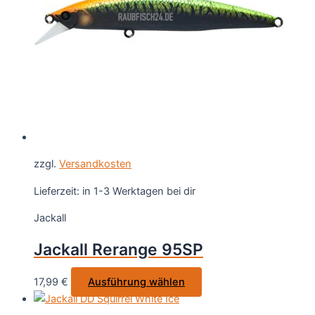
können
auf
der
Produktseite
gewählt
werden
zzgl.
Versandkosten
Lieferzeit:
in 1-3 Werktagen bei dir
Jackall
Jackall Rerange 95SP
Dieses
17,99
€
Ausführung wählen
Produkt