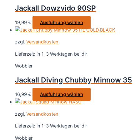
Optionen
Jackall Dowzvido 90SP
können
auf
Dieses
19,99
€
Ausführung wählen
der
Produkt
Produktseite
weist
gewählt
zzgl.
Versandkosten
mehrere
werden
Varianten
Lieferzeit:
in 1-3 Werktagen bei dir
auf.
Wobbler
Die
Optionen
Jackall Diving Chubby Minnow 35
können
auf
Dieses
16,99
€
Ausführung wählen
der
Produkt
Produktseite
weist
gewählt
zzgl.
Versandkosten
mehrere
werden
Varianten
Lieferzeit:
in 1-3 Werktagen bei dir
auf.
Wobbler
Die