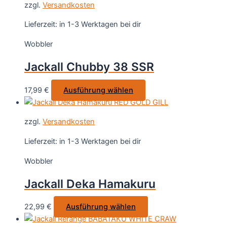
gewählt
zzgl.
Versandkosten
mehrere
werden
Varianten
Lieferzeit:
in 1-3 Werktagen bei dir
auf.
Wobbler
Die
Optionen
Jackall Chubby 38 SSR
können
auf
Dieses
17,99
€
Ausführung wählen
der
Produkt
Produktseite
weist
gewählt
zzgl.
Versandkosten
mehrere
werden
Varianten
Lieferzeit:
in 1-3 Werktagen bei dir
auf.
Wobbler
Die
Optionen
Jackall Deka Hamakuru
können
auf
Dieses
22,99
€
Ausführung wählen
der
Produkt
Produktseite