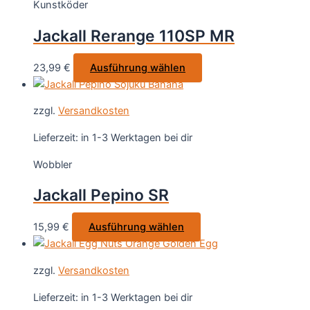
Kunstköder
Die
Optionen
Jackall Rerange 110SP MR
können
auf
Dieses
23,99
€
Ausführung wählen
der
Produkt
Produktseite
weist
gewählt
zzgl.
Versandkosten
mehrere
werden
Varianten
Lieferzeit:
in 1-3 Werktagen bei dir
auf.
Wobbler
Die
Optionen
Jackall Pepino SR
können
auf
Dieses
15,99
€
Ausführung wählen
der
Produkt
Produktseite
weist
gewählt
zzgl.
Versandkosten
mehrere
werden
Varianten
Lieferzeit:
in 1-3 Werktagen bei dir
auf.