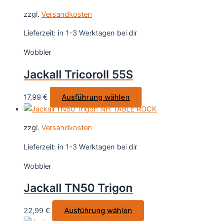
weist
gewählt
zzgl.
Versandkosten
mehrere
werden
Varianten
Lieferzeit:
in 1-3 Werktagen bei dir
auf.
Wobbler
Die
Optionen
Jackall Tricoroll 55S
können
auf
Dieses
17,99
€
Ausführung wählen
der
Produkt
Produktseite
weist
gewählt
zzgl.
Versandkosten
mehrere
werden
Varianten
Lieferzeit:
in 1-3 Werktagen bei dir
auf.
Wobbler
Die
Optionen
Jackall TN50 Trigon
können
auf
Dieses
22,99
€
Ausführung wählen
der