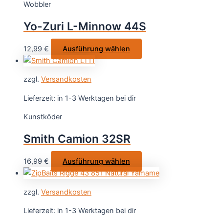
Wobbler
Die
Optionen
Yo-Zuri L-Minnow 44S
können
auf
Dieses
12,99
€
Ausführung wählen
der
Produkt
Produktseite
weist
gewählt
zzgl.
Versandkosten
mehrere
werden
Varianten
Lieferzeit:
in 1-3 Werktagen bei dir
auf.
Kunstköder
Die
Optionen
Smith Camion 32SR
können
auf
Dieses
16,99
€
Ausführung wählen
der
Produkt
Produktseite
weist
gewählt
zzgl.
Versandkosten
mehrere
werden
Varianten
Lieferzeit:
in 1-3 Werktagen bei dir