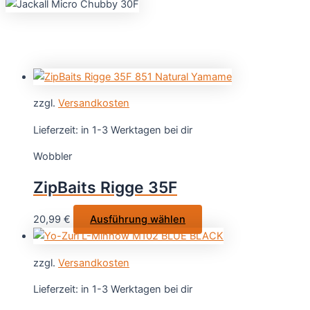
zzgl.
Versandkosten
Lieferzeit:
in 1-3 Werktagen bei dir
Wobbler
ZipBaits Rigge 35F
Dieses
20,99
€
Ausführung wählen
Produkt
weist
zzgl.
Versandkosten
mehrere
Varianten
Lieferzeit:
in 1-3 Werktagen bei dir
auf.