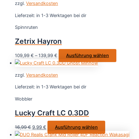
zzgl.
Versandkosten
mehrere
Varianten
Lieferzeit:
in 1-3 Werktagen bei dir
auf.
Spinnruten
Die
Optionen
Zetrix Hayron
können
auf
Dieses
109,99
€
–
139,99
€
Ausführung wählen
der
Produkt
Produktseite
weist
gewählt
zzgl.
Versandkosten
mehrere
werden
Varianten
Lieferzeit:
in 1-3 Werktagen bei dir
auf.
Wobbler
Die
Optionen
Lucky Craft LC 0.3DD
können
auf
Ursprünglicher
Aktueller
Dieses
16,99
€
9,99
€
Ausführung wählen
der
Preis
Preis
Produkt
Produktsei