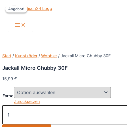
Zum
Angebot!
Angebot!
Inhalt
springen
Main
Menu
Start
/
Kunstköder
/
Wobbler
/ Jackall Micro Chubby 30F
Jackall Micro Chubby 30F
15,99
€
Farbe
Zurücksetzen
Jackall
Micro
Chubby
30F