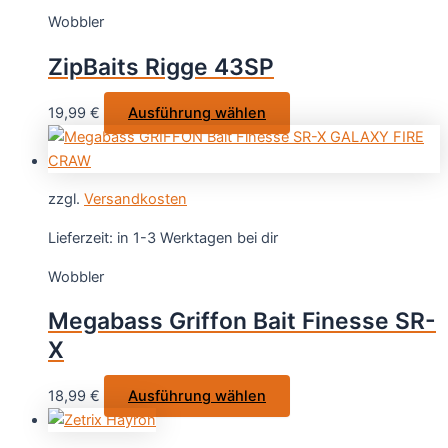
auf.
Wobbler
Die
Optionen
ZipBaits Rigge 43SP
können
auf
Dieses
19,99
€
Ausführung wählen
der
Produkt
Produktseite
weist
gewählt
mehrere
werden
zzgl.
Versandkosten
Varianten
auf.
Lieferzeit:
in 1-3 Werktagen bei dir
Die
Wobbler
Optionen
können
Megabass Griffon Bait Finesse SR-
auf
X
der
Produktseite
Dieses
18,99
€
Ausführung wählen
gewählt
Produkt
werden
weist