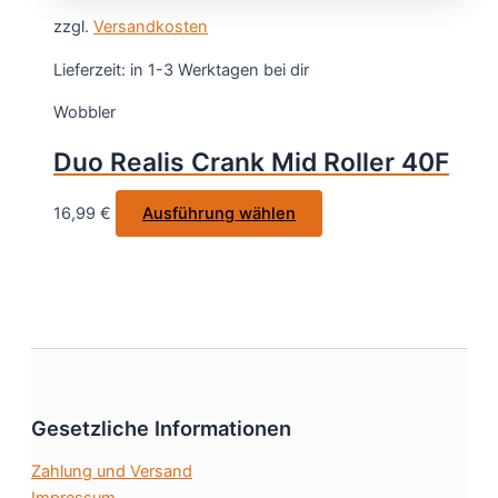
war:
ist:
weist
gewählt
zzgl.
Versandkosten
16,99 €
9,99 €.
mehrere
werden
Varianten
Lieferzeit:
in 1-3 Werktagen bei dir
auf.
Wobbler
Die
Optionen
Duo Realis Crank Mid Roller 40F
können
auf
Dieses
16,99
€
Ausführung wählen
der
Produkt
Produktseite
weist
gewählt
mehrere
werden
Varianten
auf.
Die
Optionen
Gesetzliche Informationen
können
auf
Zahlung und Versand
der