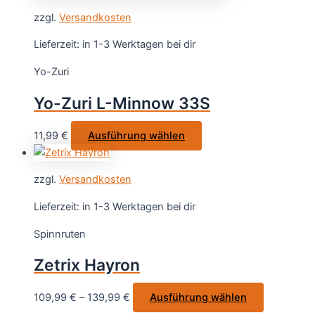
weist
gewählt
zzgl.
Versandkosten
mehrere
werden
Varianten
Lieferzeit:
in 1-3 Werktagen bei dir
auf.
Yo-Zuri
Die
Optionen
Yo-Zuri L-Minnow 33S
können
auf
Dieses
11,99
€
Ausführung wählen
der
Produkt
Produktseite
weist
gewählt
zzgl.
Versandkosten
mehrere
werden
Varianten
Lieferzeit:
in 1-3 Werktagen bei dir
auf.
Spinnruten
Die
Optionen
Zetrix Hayron
können
auf
Dieses
109,99
€
–
139,99
€
Ausführung wählen
der
Produkt