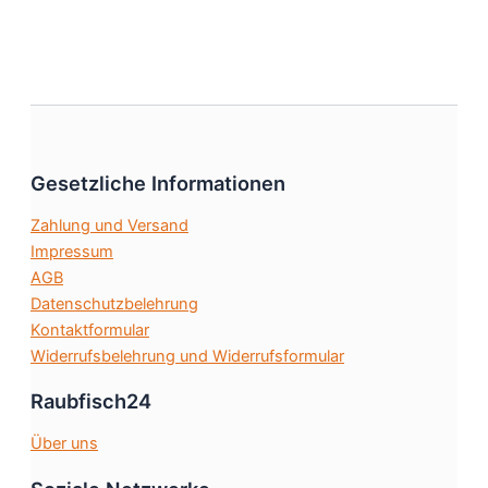
Produktseite
weist
gewählt
mehrere
werden
Varianten
auf.
Die
Optionen
Gesetzliche Informationen
können
auf
Zahlung und Versand
der
Impressum
Produktsei
AGB
gewählt
Datenschutzbelehrung
werden
Kontaktformular
Widerrufsbelehrung und Widerrufsformular
Raubfisch24
Über uns