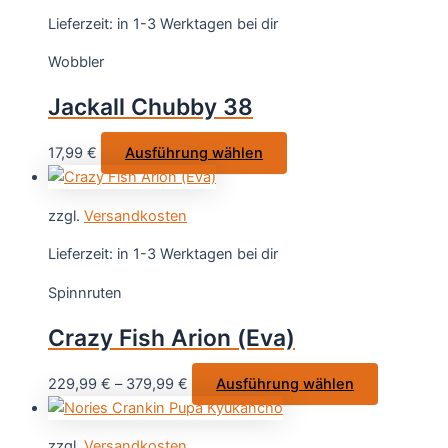
Lieferzeit:
in 1-3 Werktagen bei dir
Wobbler
Jackall Chubby 38
Dieses
17,99
€
Ausführung wählen
Produkt
weist
zzgl.
Versandkosten
mehrere
Varianten
Lieferzeit:
in 1-3 Werktagen bei dir
auf.
Spinnruten
Die
Optionen
Crazy Fish Arion (Eva)
können
auf
Dieses
229,99
€
–
379,99
€
Ausführung wählen
der
Produkt
Produktseite
weist
gewählt
zzgl.
Versandkosten