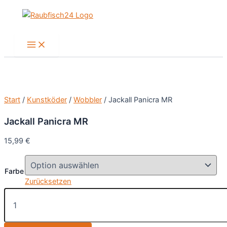
Zum
Inhalt
springen
Main
Menu
Start
/
Kunstköder
/
Wobbler
/ Jackall Panicra MR
Jackall Panicra MR
15,99
€
Farbe
Zurücksetzen
Jackall
Panicra
MR
Menge