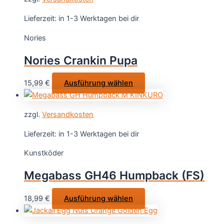
mehrere
werden
Varianten
Lieferzeit:
in 1-3 Werktagen bei dir
auf.
Nories
Die
Optionen
Nories Crankin Pupa
können
auf
Dieses
15,99
€
Ausführung wählen
der
Produkt
Produktsei
weist
gewählt
zzgl.
Versandkosten
mehrere
werden
Varianten
Lieferzeit:
in 1-3 Werktagen bei dir
auf.
Kunstköder
Die
Optionen
Megabass GH46 Humpback (FS)
können
auf
Dieses
18,99
€
Ausführung wählen
der
Produkt
Produktseite
weist