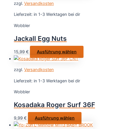
gewählt
zzgl.
Versandkosten
mehrere
werden
Varianten
Lieferzeit:
in 1-3 Werktagen bei dir
auf.
Wobbler
Die
Optionen
Jackall Egg Nuts
können
auf
Dieses
15,99
€
Ausführung wählen
der
Produkt
Produktseite
weist
gewählt
zzgl.
Versandkosten
mehrere
werden
Varianten
Lieferzeit:
in 1-3 Werktagen bei dir
auf.
Wobbler
Die
Optionen
Kosadaka Roger Surf 36F
können
auf
Dieses
9,99
€
Ausführung wählen
der
Produkt
Produktseite