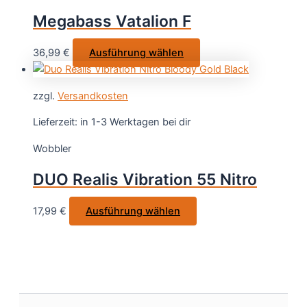
Optionen
Megabass Vatalion F
können
auf
Dieses
36,99
€
Ausführung wählen
der
Produkt
Produktsei
weist
gewählt
zzgl.
Versandkosten
mehrere
werden
Varianten
Lieferzeit:
in 1-3 Werktagen bei dir
auf.
Wobbler
Die
Optionen
DUO Realis Vibration 55 Nitro
können
auf
Dieses
17,99
€
Ausführung wählen
der
Produkt
Produktseite
weist
gewählt
mehrere
werden
Varianten
auf.