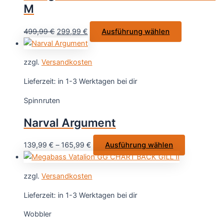
M
auf
der
Ursprünglicher
Aktueller
Dieses
499,99
€
299,99
€
Ausführung wählen
Produktseite
Preis
Preis
Produkt
gewählt
war:
ist:
weist
werden
zzgl.
Versandkosten
499,99 €
299,99 €.
mehrere
Varianten
Lieferzeit:
in 1-3 Werktagen bei dir
auf.
Spinnruten
Die
Optionen
Narval Argument
können
auf
Dieses
139,99
€
–
165,99
€
Ausführung wählen
der
Produkt
Produktseit
weist
gewählt
zzgl.
Versandkosten
mehrere
werden
Varianten
Lieferzeit:
in 1-3 Werktagen bei dir
auf.
Wobbler
Die