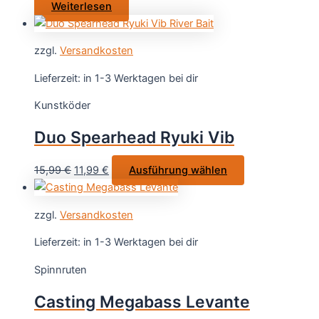
Weiterlesen
zzgl.
Versandkosten
Lieferzeit:
in 1-3 Werktagen bei dir
Kunstköder
Duo Spearhead Ryuki Vib
Ursprünglicher
Aktueller
Dieses
15,99
€
11,99
€
Ausführung wählen
Preis
Preis
Produkt
war:
ist:
weist
zzgl.
Versandkosten
15,99 €
11,99 €.
mehrere
Varianten
Lieferzeit:
in 1-3 Werktagen bei dir
auf.
Spinnruten
Die
Optionen
Casting Megabass Levante
können