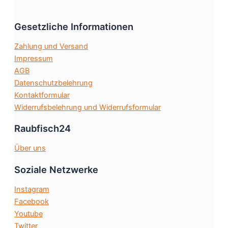
Die
Optionen
Gesetzliche Informationen
können
auf
Zahlung und Versand
der
Impressum
Produktseite
AGB
gewählt
Datenschutzbelehrung
werden
Kontaktformular
Widerrufsbelehrung und Widerrufsformular
Raubfisch24
Über uns
Soziale Netzwerke
Instagram
Facebook
Youtube
Twitter