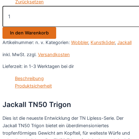
Zurücksetzen
Jackall
TN50
Trigon
Menge
In den Warenkorb
Artikelnummer:
n. v.
Kategorien:
Wobbler
,
Kunstköder
,
Jackall
inkl. MwSt.
zzgl.
Versandkosten
Lieferzeit:
in 1-3 Werktagen bei dir
Beschreibung
Produktsicherheit
Jackall TN50 Trigon
Dies ist die neueste Entwicklung der TN Lipless-Serie. Der
Jackall TN50 Trigon bietet ein überdimensioniertes
tropfenförmiges Gewicht am Kopfteil, für weiteste Würfe und