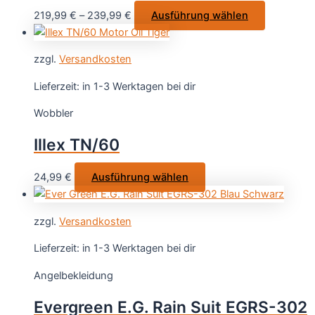
auf
Dieses
219,99
€
–
239,99
€
Ausführung wählen
der
Produkt
Produktseite
weist
gewählt
zzgl.
Versandkosten
mehrere
werden
Varianten
Lieferzeit:
in 1-3 Werktagen bei dir
auf.
Wobbler
Die
Optionen
Illex TN/60
können
auf
Dieses
24,99
€
Ausführung wählen
der
Produkt
Produktsei
weist
gewählt
zzgl.
Versandkosten
mehrere
werden
Varianten
Lieferzeit:
in 1-3 Werktagen bei dir
auf.
Angelbekleidung
Die
Optionen
Evergreen E.G. Rain Suit EGRS-302
können