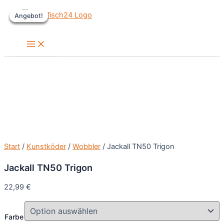
Zum
Angebot!
Angebot!
Angebot!
Angebot!
Inhalt
springen
Main
Menu
Start
/
Kunstköder
/
Wobbler
/ Jackall TN50 Trigon
Jackall TN50 Trigon
22,99
€
Farbe