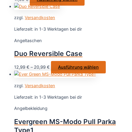
der
Produkt
Produktseit
weist
gewählt
zzgl.
Versandkosten
mehrere
werden
Varianten
Lieferzeit:
in 1-3 Werktagen bei dir
auf.
Angeltaschen
Die
Optionen
Duo Reversible Case
können
auf
Dieses
12,99
€
–
20,99
€
Ausführung wählen
der
Produkt
Produktseite
weist
gewählt
zzgl.
Versandkosten
mehrere
werden
Varianten
Lieferzeit:
in 1-3 Werktagen bei dir
auf.
Angelbekleidung
Die
Optionen
Evergreen MS-Modo Pull Parka
können
Type1
auf