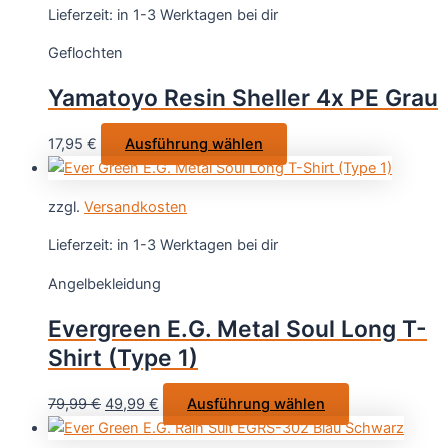
Lieferzeit:
in 1-3 Werktagen bei dir
Geflochten
Yamatoyo Resin Sheller 4x PE Grau
Dieses
17,95
€
Ausführung wählen
Produkt
weist
zzgl.
Versandkosten
mehrere
Varianten
Lieferzeit:
in 1-3 Werktagen bei dir
auf.
Angelbekleidung
Die
Optionen
Evergreen E.G. Metal Soul Long T-
können
Shirt (Type 1)
auf
der
Ursprünglicher
Aktueller
Dieses
79,99
€
49,99
€
Ausführung wählen
Produktseite
Preis
Preis
Produkt
gewählt