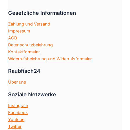
Optionen
Gesetzliche Informationen
können
auf
Zahlung und Versand
der
Impressum
Produktseite
AGB
gewählt
Datenschutzbelehrung
werden
Kontaktformular
Widerrufsbelehrung und Widerrufsformular
Raubfisch24
Über uns
Soziale Netzwerke
Instagram
Facebook
Youtube
Twitter