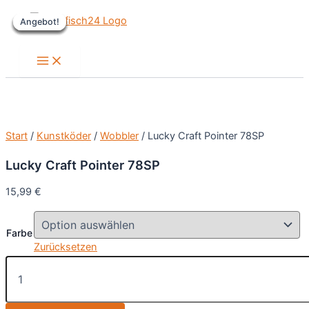
Zum
Angebot!
Angebot!
Angebot!
Angebot!
Angebot!
Angebot!
Inhalt
springen
Main
Menu
Start
/
Kunstköder
/
Wobbler
/ Lucky Craft Pointer 78SP
Lucky Craft Pointer 78SP
15,99
€
Farbe
Zurücksetzen
Lucky
Craft
Pointer
78SP