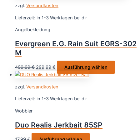
war:
ist:
weist
werden
zzgl.
Versandkosten
79,99 €
49,99 €.
mehrere
Varianten
Lieferzeit:
in 1-3 Werktagen bei dir
auf.
Angelbekleidung
Die
Optionen
Evergreen E.G. Rain Suit EGRS-302
können
M
auf
der
Ursprünglicher
Aktueller
Dieses
499,99
€
299,99
€
Ausführung wählen
Produktseite
Preis
Preis
Produkt
gewählt
war:
ist:
weist
werden
zzgl.
Versandkosten
499,99 €
299,99 €.
mehrere
Varianten
Lieferzeit:
in 1-3 Werktagen bei dir
auf.
Wobbler
Die
Optionen
Duo Realis Jerkbait 85SP
können
auf
Dieses
17,99
€
Ausführung wählen