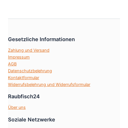
gewählt
mehrere
werden
Varianten
auf.
Die
Optionen
Gesetzliche Informationen
können
auf
Zahlung und Versand
der
Impressum
Produktseite
AGB
gewählt
Datenschutzbelehrung
werden
Kontaktformular
Widerrufsbelehrung und Widerrufsformular
Raubfisch24
Über uns
Soziale Netzwerke