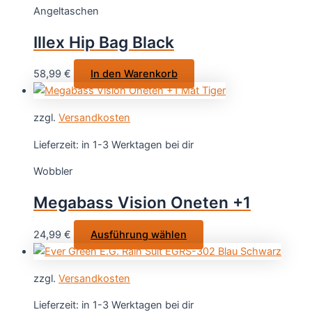
Angeltaschen
Die
Optionen
Illex Hip Bag Black
können
auf
58,99
€
In den Warenkorb
der
Produktseite
gewählt
zzgl.
Versandkosten
werden
Lieferzeit:
in 1-3 Werktagen bei dir
Wobbler
Megabass Vision Oneten +1
Dieses
24,99
€
Ausführung wählen
Produkt
weist
zzgl.
Versandkosten
mehrere
Varianten
Lieferzeit:
in 1-3 Werktagen bei dir