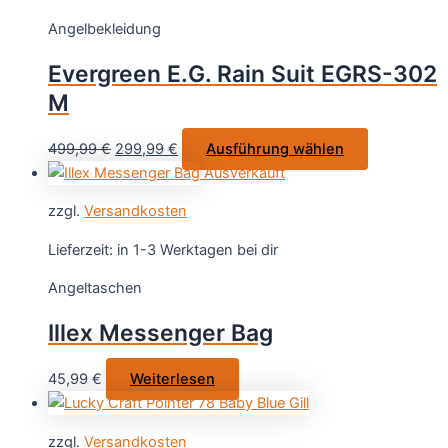
auf.
Angelbekleidung
Die
Optionen
Evergreen E.G. Rain Suit EGRS-302
können
M
auf
der
Ursprünglicher
Aktueller
Dieses
499,99
€
299,99
€
Ausführung wählen
Produktseite
Preis
Preis
Produkt
Ausverkauft
gewählt
war:
ist:
weist
werden
zzgl.
Versandkosten
499,99 €
299,99 €.
mehrere
Varianten
Lieferzeit:
in 1-3 Werktagen bei dir
auf.
Angeltaschen
Die
Optionen
Illex Messenger Bag
können
auf
45,99
€
Weiterlesen
der
Produktseit
gewählt
zzgl.
Versandkosten