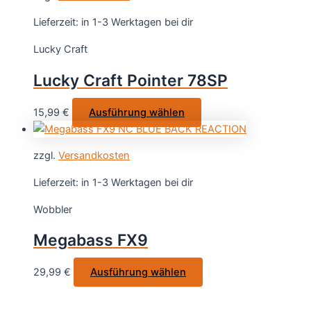
werden
Lieferzeit:
in 1-3 Werktagen bei dir
Lucky Craft
Lucky Craft Pointer 78SP
Dieses
15,99
€
Ausführung wählen
Produkt
weist
zzgl.
Versandkosten
mehrere
Varianten
Lieferzeit:
in 1-3 Werktagen bei dir
auf.
Wobbler
Die
Optionen
Megabass FX9
können
auf
Dieses
29,99
€
Ausführung wählen
der
Produkt
Produktseite
weist