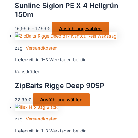
Sunline Siglon PE X 4 Hellgrün
150m
Dieses
16,99
€
–
17,99
€
Ausführung wählen
Produkt
weist
zzgl.
Versandkosten
mehrere
Varianten
Lieferzeit:
in 1-3 Werktagen bei dir
auf.
Kunstköder
Die
Optionen
ZipBaits Rigge Deep 90SP
können
auf
Dieses
22,99
€
Ausführung wählen
der
Produkt
Produktseite
weist
gewählt
zzgl.
Versandkosten
mehrere
werden
Varianten
Lieferzeit:
in 1-3 Werktagen bei dir
auf.