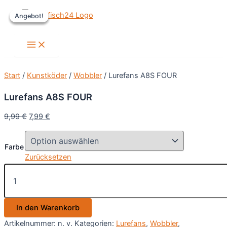
Zum
Angebot!
Angebot!
Angebot!
Inhalt
springen
Main
Menu
Start
/
Kunstköder
/
Wobbler
/ Lurefans A8S FOUR
Lurefans A8S FOUR
Ursprünglicher
Aktueller
9,99
€
7,99
€
Preis
Preis
war:
ist:
Farbe
9,99 €
7,99 €.
Zurücksetzen
Lurefans
A8S
FOUR
Menge
In den Warenkorb
Artikelnummer:
n. v.
Kategorien:
Lurefans
,
Wobbler
,