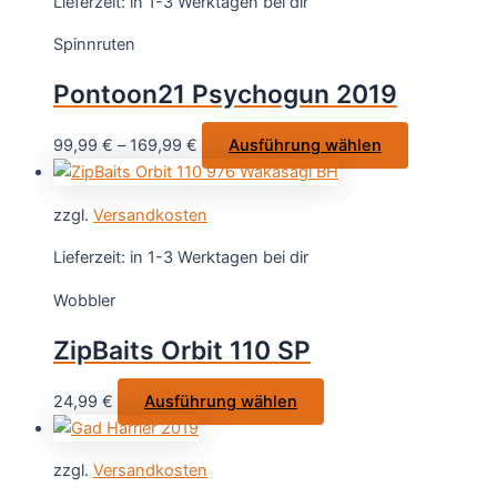
Lieferzeit:
in 1-3 Werktagen bei dir
Spinnruten
Pontoon21 Psychogun 2019
Dieses
99,99
€
–
169,99
€
Ausführung wählen
Produkt
weist
zzgl.
Versandkosten
mehrere
Varianten
Lieferzeit:
in 1-3 Werktagen bei dir
auf.
Wobbler
Die
Optionen
ZipBaits Orbit 110 SP
können
auf
Dieses
24,99
€
Ausführung wählen
der
Produkt
Produktseit
weist
gewählt
zzgl.
Versandkosten
mehrere
werden