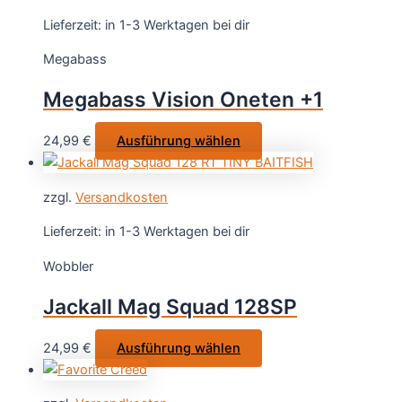
werden
Varianten
Lieferzeit:
in 1-3 Werktagen bei dir
auf.
Megabass
Die
Optionen
Megabass Vision Oneten +1
können
auf
Dieses
24,99
€
Ausführung wählen
der
Produkt
Produktsei
weist
gewählt
zzgl.
Versandkosten
mehrere
werden
Varianten
Lieferzeit:
in 1-3 Werktagen bei dir
auf.
Wobbler
Die
Optionen
Jackall Mag Squad 128SP
können
auf
Dieses
24,99
€
Ausführung wählen
der
Produkt
Produktseite
weist
gewählt