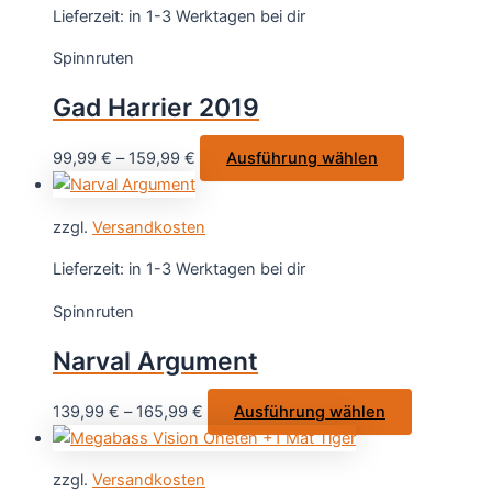
Varianten
Lieferzeit:
in 1-3 Werktagen bei dir
auf.
Spinnruten
Die
Optionen
Gad Harrier 2019
können
auf
Dieses
99,99
€
–
159,99
€
Ausführung wählen
der
Produkt
Produktseite
weist
gewählt
zzgl.
Versandkosten
mehrere
werden
Varianten
Lieferzeit:
in 1-3 Werktagen bei dir
auf.
Spinnruten
Die
Optionen
Narval Argument
können
auf
Dieses
139,99
€
–
165,99
€
Ausführung wählen
der
Produkt
Produktseit
weist
gewählt
zzgl.
Versandkosten
mehrere