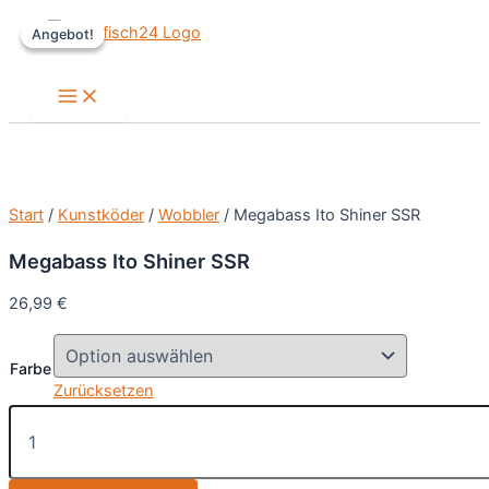
Zum
Angebot!
Angebot!
Inhalt
springen
Main
Menu
Start
/
Kunstköder
/
Wobbler
/ Megabass Ito Shiner SSR
Megabass Ito Shiner SSR
26,99
€
Farbe
Zurücksetzen
Megabass
Ito
Shiner
SSR