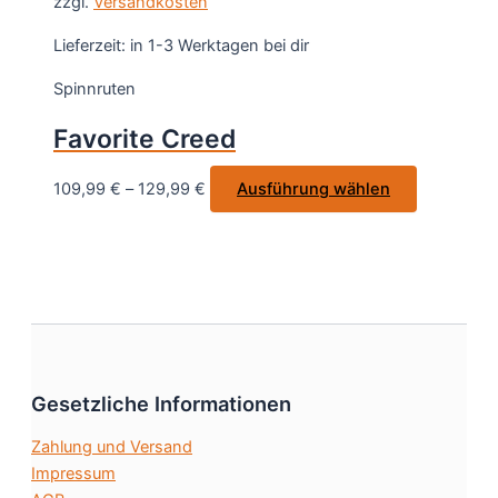
zzgl.
Versandkosten
mehrere
werden
Varianten
Lieferzeit:
in 1-3 Werktagen bei dir
auf.
Spinnruten
Die
Optionen
Favorite Creed
können
auf
Dieses
109,99
€
–
129,99
€
Ausführung wählen
der
Produkt
Produktseite
weist
gewählt
mehrere
werden
Varianten
auf.
Die
Optionen
Gesetzliche Informationen
können
auf
Zahlung und Versand
der
Impressum
Produktsei