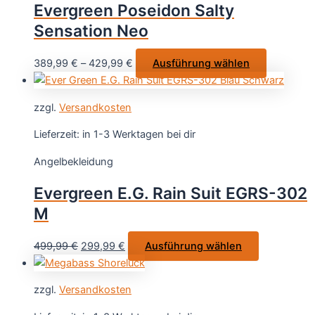
Evergreen Poseidon Salty
können
Sensation Neo
auf
der
Dieses
389,99
€
–
429,99
€
Ausführung wählen
Produktseite
Produkt
gewählt
weist
werden
zzgl.
Versandkosten
mehrere
Varianten
Lieferzeit:
in 1-3 Werktagen bei dir
auf.
Angelbekleidung
Die
Optionen
Evergreen E.G. Rain Suit EGRS-302
können
M
auf
der
Ursprünglicher
Aktueller
Dieses
499,99
€
299,99
€
Ausführung wählen
Produktse
Preis
Preis
Produkt
gewählt
war:
ist:
weist
werden
zzgl.
Versandkosten
499,99 €
299,99 €.
mehrere
Varianten