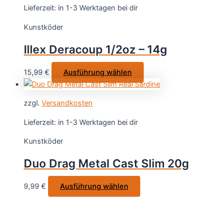
Varianten
Lieferzeit:
in 1-3 Werktagen bei dir
auf.
Kunstköder
Die
Optionen
Illex Deracoup 1/2oz – 14g
können
auf
Dieses
15,99
€
Ausführung wählen
der
Produkt
Produktseite
weist
gewählt
zzgl.
Versandkosten
mehrere
werden
Varianten
Lieferzeit:
in 1-3 Werktagen bei dir
auf.
Kunstköder
Die
Optionen
Duo Drag Metal Cast Slim 20g
können
auf
Dieses
9,99
€
Ausführung wählen
der
Produkt
Produktseite
weist
gewählt
mehrere