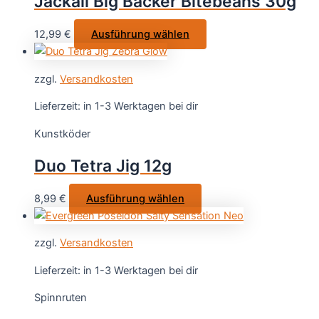
Jackall Big Backer Bitebeans 30g
Dieses
12,99
€
Ausführung wählen
Produkt
weist
zzgl.
Versandkosten
mehrere
Varianten
Lieferzeit:
in 1-3 Werktagen bei dir
auf.
Kunstköder
Die
Optionen
Duo Tetra Jig 12g
können
auf
Dieses
8,99
€
Ausführung wählen
der
Produkt
Produktseite
weist
gewählt
zzgl.
Versandkosten
mehrere
werden
Varianten
Lieferzeit:
in 1-3 Werktagen bei dir
auf.
Spinnruten
Die
Optionen