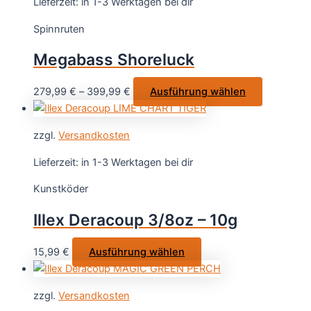
Lieferzeit:
in 1-3 Werktagen bei dir
auf.
Spinnruten
Die
Optionen
Megabass Shoreluck
können
auf
Dieses
279,99
€
–
399,99
€
Ausführung wählen
der
Produkt
Produktseit
weist
gewählt
zzgl.
Versandkosten
mehrere
werden
Varianten
Lieferzeit:
in 1-3 Werktagen bei dir
auf.
Kunstköder
Die
Optionen
Illex Deracoup 3/8oz – 10g
können
auf
Dieses
15,99
€
Ausführung wählen
der
Produkt
Produktsei
weist
gewählt
zzgl.
Versandkosten
mehrere
werden