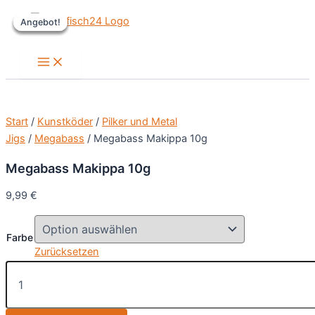
Zum
Angebot!
Angebot!
Angebot!
Angebot!
Inhalt
springen
Main
Menu
Start
/
Kunstköder
/
Pilker und Metal
Jigs
/
Megabass
/ Megabass Makippa 10g
Megabass Makippa 10g
9,99
€
Farbe
Zurücksetzen
Megabass
Makippa
10g
Menge