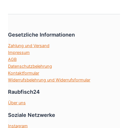
werden
Varianten
auf.
Die
Optionen
Gesetzliche Informationen
können
auf
Zahlung und Versand
der
Impressum
Produktseite
AGB
gewählt
Datenschutzbelehrung
werden
Kontaktformular
Widerrufsbelehrung und Widerrufsformular
Raubfisch24
Über uns
Soziale Netzwerke
Instagram