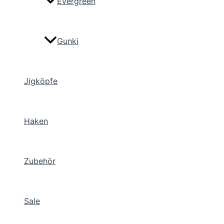
Evergreen
Gunki
Jigköpfe
Haken
Zubehör
Sale