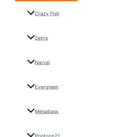
Crazy Fish
Zetrix
Narval
Evergreen
Megabass
Pontoon21