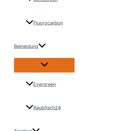
Fluorocarbon
Bekleidung
Menü
umschalten
Evergreen
Raubfisch24