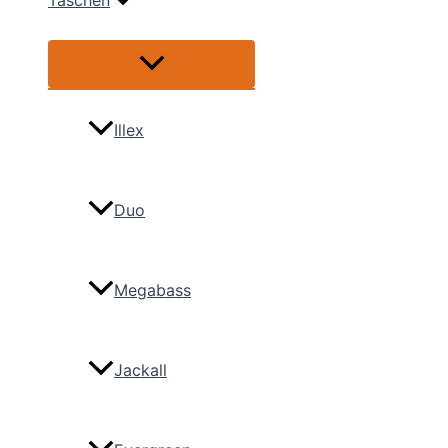
Taschen
Menü
umschalten
Illex
Duo
Megabass
Jackall