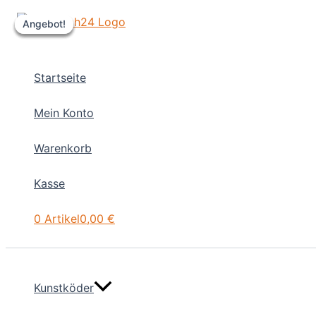
Zum
Angebot!
Angebot!
Angebot!
Angebot!
Inhalt
springen
Startseite
Mein Konto
Warenkorb
Kasse
0 Artikel
0,00 €
Kunstköder