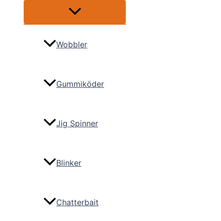
Menü
umschalten
Wobbler
Gummiköder
Jig Spinner
Blinker
Chatterbait