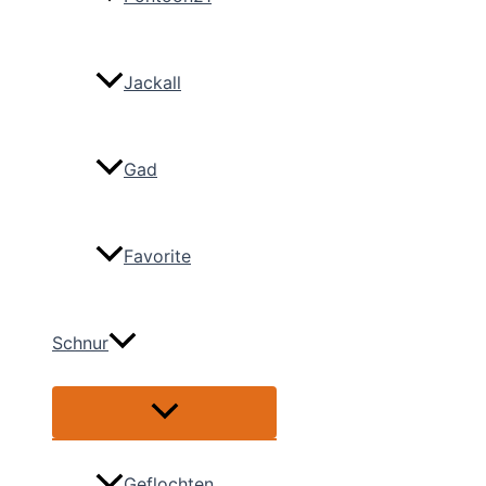
Jackall
Gad
Favorite
Schnur
Menü
umschalten
Geflochten