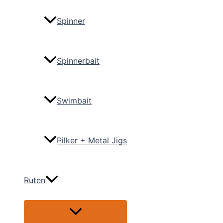
Spinner
Spinnerbait
Swimbait
Pilker + Metal Jigs
Ruten
Menü
umschalten