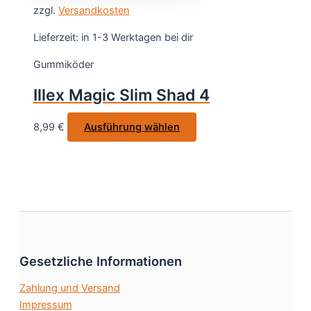
gewählt
zzgl.
Versandkosten
mehrere
werden
Varianten
Lieferzeit:
in 1-3 Werktagen bei dir
auf.
Gummiköder
Die
Optionen
Illex Magic Slim Shad 4
können
auf
Dieses
8,99
€
Ausführung wählen
der
Produkt
Produktseite
weist
gewählt
mehrere
werden
Varianten
auf.
Die
Optionen
Gesetzliche Informationen
können
auf
Zahlung und Versand
der
Impressum
Produktseite