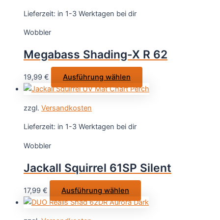
werden
Varianten
Lieferzeit:
in 1-3 Werktagen bei dir
auf.
Wobbler
Die
Optionen
Megabass Shading-X R 62
können
auf
Dieses
19,99
€
Ausführung wählen
der
Produkt
Produktseite
weist
gewählt
zzgl.
Versandkosten
mehrere
werden
Varianten
Lieferzeit:
in 1-3 Werktagen bei dir
auf.
Wobbler
Die
Optionen
Jackall Squirrel 61SP Silent
können
auf
Dieses
17,99
€
Ausführung wählen
der
Produkt
Produktseite
weist
gewählt