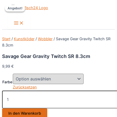
Zum
Angebot!
Angebot!
Inhalt
springen
Main
Menu
Start
/
Kunstköder
/
Wobbler
/ Savage Gear Gravity Twitch SR
8.3cm
Savage Gear Gravity Twitch SR 8.3cm
9,99
€
Farbe
Zurücksetzen
Savage
Gear
Gravity
Twitch
In den Warenkorb
SR