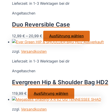
Varianten
Lieferzeit:
in 1-3 Werktagen bei dir
auf.
Angeltaschen
Die
Optionen
Duo Reversible Case
können
auf
Dieses
12,99
€
–
20,99
€
Ausführung wählen
der
Produkt
Ausverkauft
Produktse
weist
gewählt
zzgl.
Versandkosten
mehrere
werden
Varianten
Lieferzeit:
in 1-3 Werktagen bei dir
auf.
Angeltaschen
Die
Optionen
Evergreen Hip & Shoulder Bag HD2
können
auf
Dieses
119,99
€
Ausführung wählen
der
Produkt
Produktseite
weist
gewählt
zzgl.
Versandkosten
mehrere