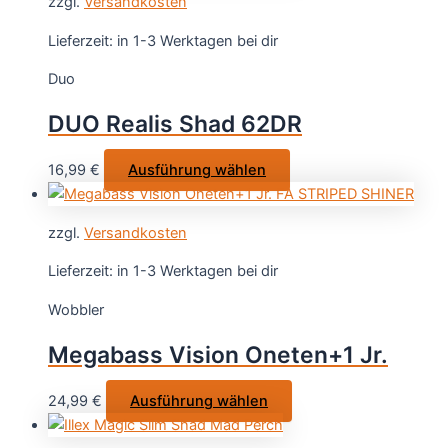
zzgl.
Versandkosten
mehrere
werden
Varianten
Lieferzeit:
in 1-3 Werktagen bei dir
auf.
Duo
Die
Optionen
DUO Realis Shad 62DR
können
auf
Dieses
16,99
€
Ausführung wählen
der
Produkt
Produktseite
weist
gewählt
zzgl.
Versandkosten
mehrere
werden
Varianten
Lieferzeit:
in 1-3 Werktagen bei dir
auf.
Wobbler
Die
Optionen
Megabass Vision Oneten+1 Jr.
können
auf
Dieses
24,99
€
Ausführung wählen
der
Produkt
Produktseite
weist