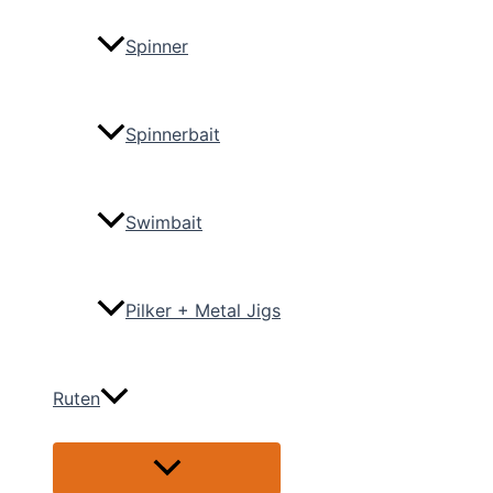
Spinner
Spinnerbait
Swimbait
Pilker + Metal Jigs
Ruten
Menü
umschalten