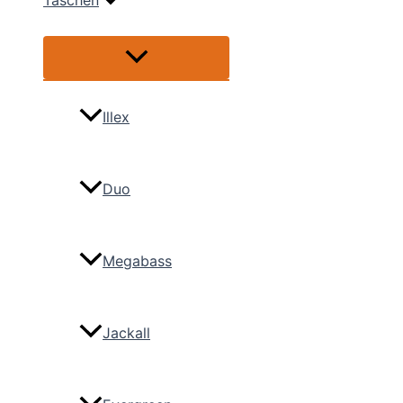
Taschen
Menü
umschalten
Illex
Duo
Megabass
Jackall