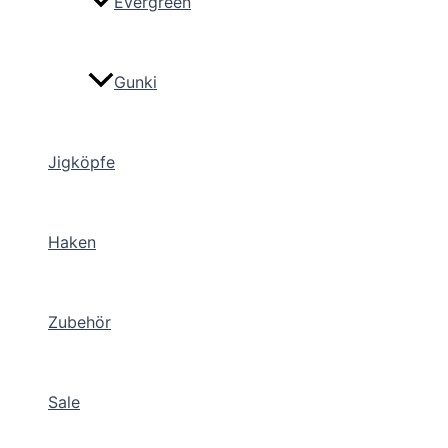
Evergreen
Gunki
Jigköpfe
Haken
Zubehör
Sale