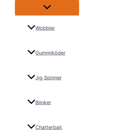
Menü
umschalten
Wobbler
Gummiköder
Jig Spinner
Blinker
Chatterbait