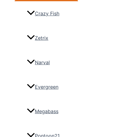
Crazy Fish
Zetrix
Narval
Evergreen
Megabass
Pontoon21