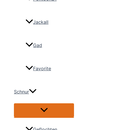
Jackall
Gad
Favorite
Schnur
Menü
umschalten
Geflochten