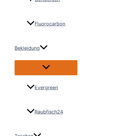
Fluorocarbon
Bekleidung
Menü
umschalten
Evergreen
Raubfisch24