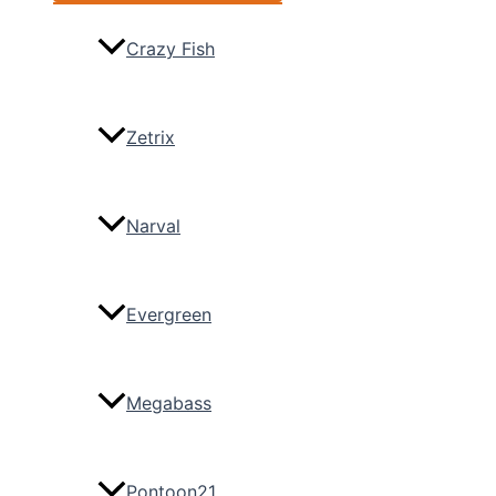
Crazy Fish
Zetrix
Narval
Evergreen
Megabass
Pontoon21