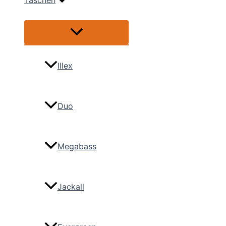
Taschen
Menü
umschalten
Illex
Duo
Megabass
Jackall