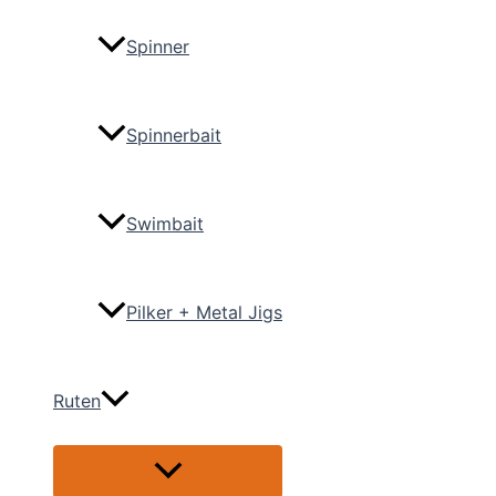
Spinner
Spinnerbait
Swimbait
Pilker + Metal Jigs
Ruten
Menü
umschalten