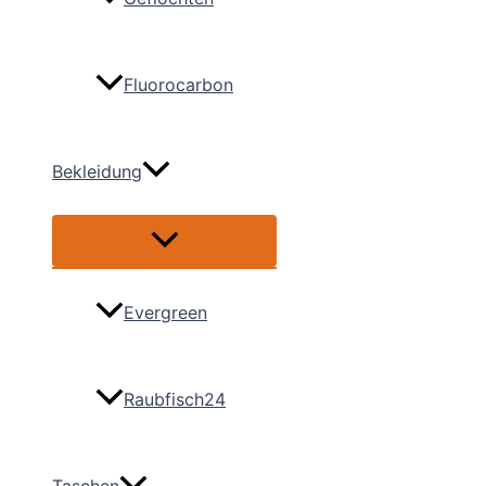
Fluorocarbon
Bekleidung
Menü
umschalten
Evergreen
Raubfisch24