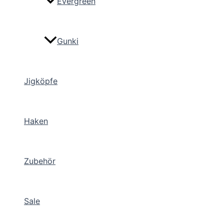
Evergreen
Gunki
Jigköpfe
Haken
Zubehör
Sale