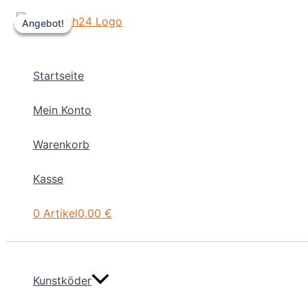
Zum
Angebot!
Angebot!
Angebot!
Inhalt
springen
Startseite
Mein Konto
Warenkorb
Kasse
0 Artikel
0,00 €
Kunstköder