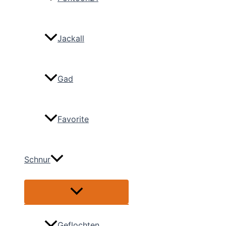
Jackall
Gad
Favorite
Schnur
Menü
umschalten
Geflochten