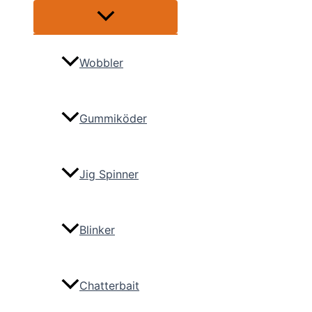
Menü
umschalten
Wobbler
Gummiköder
Jig Spinner
Blinker
Chatterbait