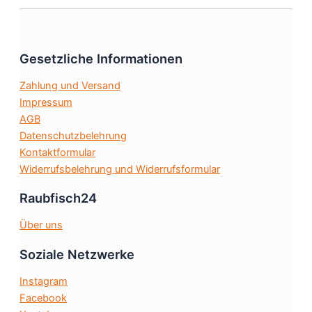
auf.
Die
Optionen
Gesetzliche Informationen
können
auf
Zahlung und Versand
der
Impressum
Produktseite
AGB
gewählt
Datenschutzbelehrung
werden
Kontaktformular
Widerrufsbelehrung und Widerrufsformular
Raubfisch24
Über uns
Soziale Netzwerke
Instagram
Facebook