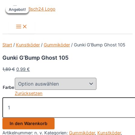
Zum
Angebot!
Angebot!
Angebot!
Angebot!
Angebot!
Inhalt
springen
Main
Menu
Start
/
Kunstköder
/
Gummiköder
/ Gunki G’Bump Ghost 105
Gunki G’Bump Ghost 105
Ursprünglicher
Aktueller
1,89
€
0,99
€
Preis
Preis
war:
ist:
Farbe
1,89 €
0,99 €.
Zurücksetzen
Gunki
G'Bump
Ghost
105
In den Warenkorb
Menge
Artikelnummer:
n. v.
Kategorien:
Gummiköder
,
Kunstköder
,