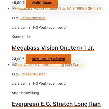
45,99
€
Weiterlesen
zzgl.
Versandkosten
Lieferzeit:
in 1-3 Werktagen bei dir
Kunstköder
Megabass Vision Oneten+1 Jr.
Dieses
24,99
€
Ausführung wählen
Produkt
weist
zzgl.
Versandkosten
mehrere
Varianten
Lieferzeit:
in 1-3 Werktagen bei dir
auf.
Angelbekleidung
Die
Optionen
Evergreen E.G. Stretch Long Rain
können