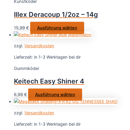
Kunstköder
Die
Optionen
Illex Deracoup 1/2oz – 14g
können
auf
Dieses
15,99
€
Ausführung wählen
der
Produkt
Produktseit
weist
gewählt
zzgl.
Versandkosten
mehrere
werden
Varianten
Lieferzeit:
in 1-3 Werktagen bei dir
auf.
Gummiköder
Die
Optionen
Keitech Easy Shiner 4
können
auf
Dieses
6,99
€
Ausführung wählen
der
Produkt
Produktseite
weist
gewählt
zzgl.
Versandkosten
mehrere
werden
Varianten
Lieferzeit:
in 1-3 Werktagen bei dir
auf.