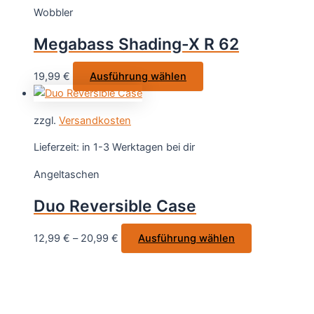
Wobbler
Die
Optionen
Megabass Shading-X R 62
können
auf
Dieses
19,99
€
Ausführung wählen
der
Produkt
Produktseite
weist
gewählt
zzgl.
Versandkosten
mehrere
werden
Varianten
Lieferzeit:
in 1-3 Werktagen bei dir
auf.
Angeltaschen
Die
Optionen
Duo Reversible Case
können
auf
Dieses
12,99
€
–
20,99
€
Ausführung wählen
der
Produkt
Produktseite
weist
gewählt
mehrere
werden
Varianten