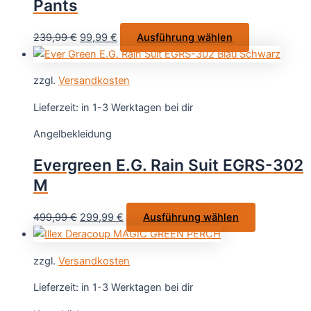
Pants
auf
der
Ursprünglicher
Aktueller
Dieses
239,99
€
99,99
€
Ausführung wählen
Produktseite
Preis
Preis
Produkt
gewählt
war:
ist:
weist
werden
zzgl.
Versandkosten
239,99 €
99,99 €.
mehrere
Varianten
Lieferzeit:
in 1-3 Werktagen bei dir
auf.
Angelbekleidung
Die
Optionen
Evergreen E.G. Rain Suit EGRS-302
können
M
auf
der
Ursprünglicher
Aktueller
Dieses
499,99
€
299,99
€
Ausführung wählen
Produktseite
Preis
Preis
Produkt
gewählt
war:
ist:
weist
werden
zzgl.
Versandkosten
499,99 €
299,99 €.
mehrere
Varianten
Lieferzeit:
in 1-3 Werktagen bei dir
auf.