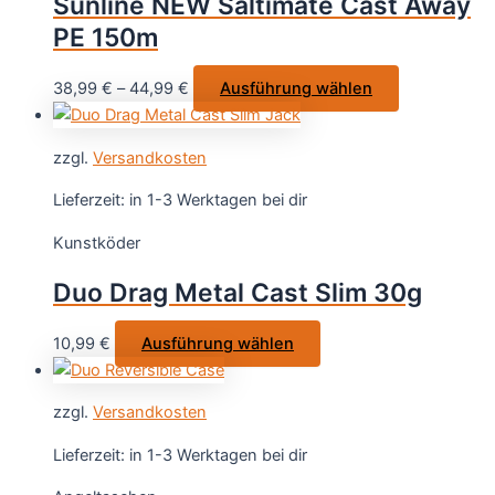
Sunline NEW Saltimate Cast Away
können
PE 150m
auf
der
Dieses
38,99
€
–
44,99
€
Ausführung wählen
Produktseite
Produkt
gewählt
weist
werden
zzgl.
Versandkosten
mehrere
Varianten
Lieferzeit:
in 1-3 Werktagen bei dir
auf.
Kunstköder
Die
Optionen
Duo Drag Metal Cast Slim 30g
können
auf
Dieses
10,99
€
Ausführung wählen
der
Produkt
Produktseite
weist
gewählt
zzgl.
Versandkosten
mehrere
werden
Varianten
Lieferzeit:
in 1-3 Werktagen bei dir
auf.