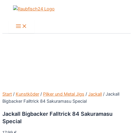
Zum
Inhalt
springen
Main
Menu
Start
/
Kunstköder
/
Pilker und Metal Jigs
/
Jackall
/ Jackall
Bigbacker Falltrick 84 Sakuramasu Special
Jackall Bigbacker Falltrick 84 Sakuramasu
Special
17,99
€