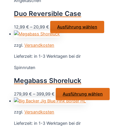
Angeltaschen
Die
Optionen
Duo Reversible Case
können
auf
Dieses
12,99
€
–
20,99
€
Ausführung wählen
der
Produkt
Produktseite
weist
gewählt
zzgl.
Versandkosten
mehrere
werden
Varianten
Lieferzeit:
in 1-3 Werktagen bei dir
auf.
Spinnruten
Die
Optionen
Megabass Shoreluck
können
auf
Dieses
279,99
€
–
399,99
€
Ausführung wählen
der
Produkt
Produktseite
weist
gewählt
zzgl.
Versandkosten
mehrere
werden
Varianten
Lieferzeit:
in 1-3 Werktagen bei dir
auf.