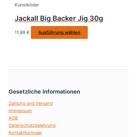
Kunstköder
Die
Optionen
Jackall Big Backer Jig 30g
können
auf
Dieses
11,99
€
Ausführung wählen
der
Produkt
Produktsei
weist
gewählt
mehrere
werden
Varianten
auf.
Die
Optionen
Gesetzliche Informationen
können
auf
Zahlung und Versand
der
Impressum
Produktseite
AGB
gewählt
Datenschutzbelehrung
werden
Kontaktformular