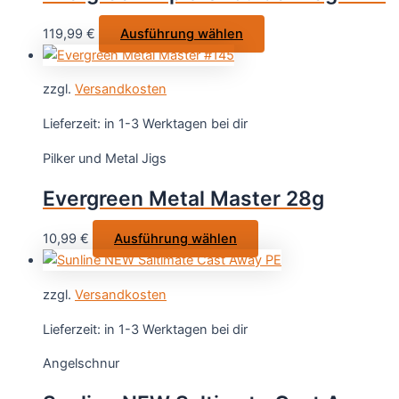
auf
Dieses
119,99
€
Ausführung wählen
der
Produkt
Produktseite
weist
gewählt
zzgl.
Versandkosten
mehrere
werden
Varianten
Lieferzeit:
in 1-3 Werktagen bei dir
auf.
Pilker und Metal Jigs
Die
Optionen
Evergreen Metal Master 28g
können
auf
Dieses
10,99
€
Ausführung wählen
der
Produkt
Produktseite
weist
gewählt
zzgl.
Versandkosten
mehrere
werden
Varianten
Lieferzeit:
in 1-3 Werktagen bei dir
auf.
Angelschnur
Die
Optionen