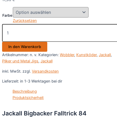
Farbe
Zurücksetzen
Jackall
Bigbacker
Falltrick
84
In den Warenkorb
Sakuramasu
Special
Artikelnummer:
n. v.
Kategorien:
Wobbler
,
Kunstköder
,
Jackall
,
Menge
Pilker und Metal Jigs
,
Jackall
inkl. MwSt.
zzgl.
Versandkosten
Lieferzeit:
in 1-3 Werktagen bei dir
Beschreibung
Produktsicherheit
Jackall Bigbacker Falltrick 84