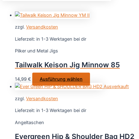
zzgl.
Versandkosten
Lieferzeit:
in 1-3 Werktagen bei dir
Pilker und Metal Jigs
Tailwalk Keison Jig Minnow 85
Dieses
14,99
€
Ausführung wählen
Produkt
Ausverkauft
weist
zzgl.
Versandkosten
mehrere
Varianten
Lieferzeit:
in 1-3 Werktagen bei dir
auf.
Angeltaschen
Die
Optionen
Evergreen Hip & Shoulder Bag HD2
können