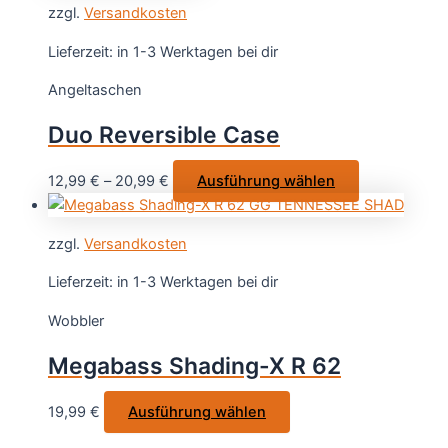
werden
zzgl.
Versandkosten
mehrere
Varianten
Lieferzeit:
in 1-3 Werktagen bei dir
auf.
Angeltaschen
Die
Optionen
Duo Reversible Case
können
auf
Dieses
12,99
€
–
20,99
€
Ausführung wählen
der
Produkt
Produktseite
weist
gewählt
zzgl.
Versandkosten
mehrere
werden
Varianten
Lieferzeit:
in 1-3 Werktagen bei dir
auf.
Wobbler
Die
Optionen
Megabass Shading-X R 62
können
auf
Dieses
19,99
€
Ausführung wählen
der
Produkt
Produktseite