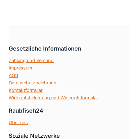
weist
gewählt
mehrere
werden
Varianten
auf.
Die
Optionen
Gesetzliche Informationen
können
auf
Zahlung und Versand
der
Impressum
Produktseite
AGB
gewählt
Datenschutzbelehrung
werden
Kontaktformular
Widerrufsbelehrung und Widerrufsformular
Raubfisch24
Über uns
Soziale Netzwerke