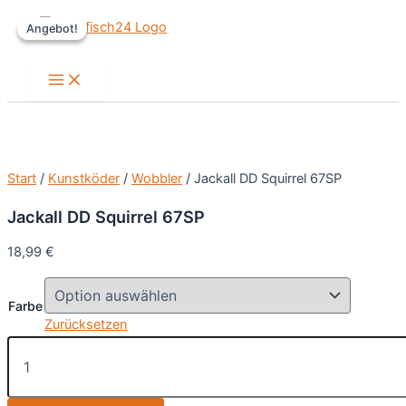
Zum
Angebot!
Angebot!
Inhalt
springen
Main
Menu
Start
/
Kunstköder
/
Wobbler
/ Jackall DD Squirrel 67SP
Jackall DD Squirrel 67SP
18,99
€
Farbe
Zurücksetzen
Jackall
DD
Squirrel
67SP