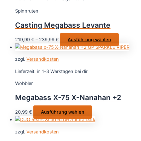
auf.
Spinnruten
Die
Optionen
Casting Megabass Levante
können
auf
Dieses
219,99
€
–
239,99
€
Ausführung wählen
der
Produkt
Produktse
weist
gewählt
zzgl.
Versandkosten
mehrere
werden
Varianten
Lieferzeit:
in 1-3 Werktagen bei dir
auf.
Wobbler
Die
Optionen
Megabass X-75 X-Nanahan +2
können
auf
Dieses
20,99
€
Ausführung wählen
der
Produkt
Produktsei
weist
gewählt
zzgl.
Versandkosten
mehrere
werden