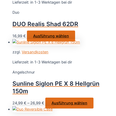
Varianten
Lieferzeit:
in 1-3 Werktagen bei dir
auf.
Duo
Die
Optionen
DUO Realis Shad 62DR
können
auf
Dieses
16,99
€
Ausführung wählen
der
Produkt
Produktseite
weist
gewählt
zzgl.
Versandkosten
mehrere
werden
Varianten
Lieferzeit:
in 1-3 Werktagen bei dir
auf.
Angelschnur
Die
Optionen
Sunline Siglon PE X 8 Hellgrün
können
150m
auf
der
Dieses
24,99
€
–
26,99
€
Ausführung wählen
Produktseite
Produkt
gewählt
weist